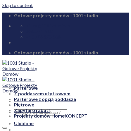
Skip to content
Gotowe projekty domów - 1001 studio
biuro@1001studio.pl
08:00 - 17:00
+48 726 328 388
Gotowe projekty domów - 1001 studio
Parterowe
Z poddaszem użytkowym
Parterowe z opcją poddasza
Piętrowe
Zapytaj o rabat!
Projekty domów HomeKONCEPT
Ulubione