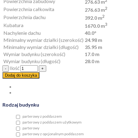
2
Powierzchnia zabudowy
276.63 m
2
Powierzchnia całkowita
276.63 m
2
Powierzchnia dachu
392.0 m
3
Kubatura
1670.0 m
Nachylenie dachu
40.0°
Minimalny wymiar działki (szerokość)
24.98 m
Minimalny wymiar działki (długość)
35.95 m
Wymiar budynku (szerokość)
17.0 m
Wymiar budynku (długość)
28.0 m
Ilość
Dodaj do koszyka
Rodzaj budynku
parterowy z poddaszem
parterowy z poddaszem użytkowym
parterowy
parterowy z opcjonalnym poddaszem