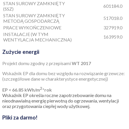
STAN SUROWY ZAMKNIĘTY
601184.0
(SSZ)
STAN SUROWY ZAMKNIĘTY
517018.0
METODĄ GOSPODARCZĄ
PRACE WYKOŃCZENIOWE
327919.0
INSTALACJE (W TYM
163959.0
WENTYLACJA MECHANICZNA)
Zużycie energii
Projekt domu zgodny z przepisami
WT 2017
Wskaźnik EP dla domu bez względu na rozwiązanie grzewcze:
(szczegółowe dane w charakterystyce energetycznej)
2
EP < 66.85 kWh/m
*rok
Wskaźnik EP określa roczne zapotrzebowanie domu na
nieodnawialną energię pierwotną do ogrzewania, wentylacji
oraz przygotowania ciepłej wody użytkowej.
Pliki za darmo!