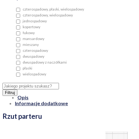
czterospadowy, płaski, wielospadowy
czterospadowy, wielospadowy
jednospadowy
kopertowy
łukowy
mansardowy
mieszany
czterospadowy
dwuspadowy
dwuspadowy z naczółkami
płaski
wielospadowy
Filtruj
Opis
Informacje dodatkowe
Rzut parteru