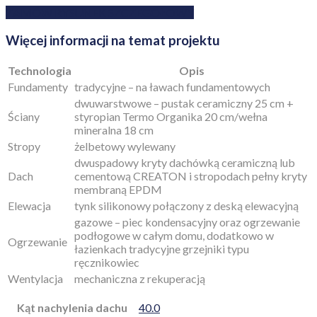
ZAMÓW RYSUNEK SZCZEGÓŁOWY
Więcej informacji na temat projektu
Technologia
Opis
Fundamenty
tradycyjne – na ławach fundamentowych
dwuwarstwowe – pustak ceramiczny 25 cm +
Ściany
styropian Termo Organika 20 cm/wełna
mineralna 18 cm
Stropy
żelbetowy wylewany
dwuspadowy kryty dachówką ceramiczną lub
Dach
cementową CREATON i stropodach pełny kryty
membraną EPDM
Elewacja
tynk silikonowy połączony z deską elewacyjną
gazowe – piec kondensacyjny oraz ogrzewanie
podłogowe w całym domu, dodatkowo w
Ogrzewanie
łazienkach tradycyjne grzejniki typu
ręcznikowiec
Wentylacja
mechaniczna z rekuperacją
Kąt nachylenia dachu
40.0