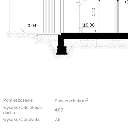
2
Pomieszczenie
Powierzchnia m
wysokość do okapu
4.82
dachu
wysokość budynku
7.8