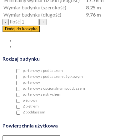
Minimalny wymiar działki (długość)
17.76 m
Wymiar budynku (szerokość)
8.25 m
Wymiar budynku (długość)
9.76 m
Ilość
Dodaj do koszyka
Rodzaj budynku
parterowy z poddaszem
parterowy z poddaszem użytkowym
parterowy
parterowy z opcjonalnym poddaszem
parterowy ze strychem
piętrowy
Z piętrem
Z poddaszem
Powierzchnia użytkowa