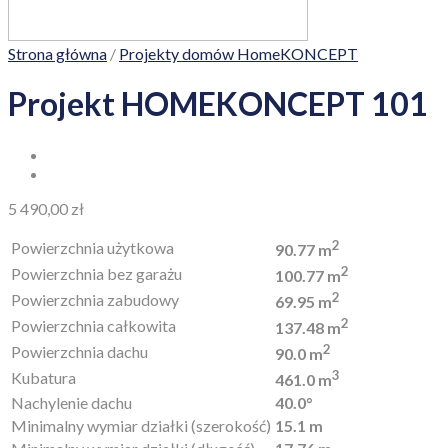
Strona główna
/
Projekty domów HomeKONCEPT
Projekt HOMEKONCEPT 101
5 490,00
zł
2
Powierzchnia użytkowa
90.77 m
2
Powierzchnia bez garażu
100.77 m
2
Powierzchnia zabudowy
69.95 m
2
Powierzchnia całkowita
137.48 m
2
Powierzchnia dachu
90.0 m
3
Kubatura
461.0 m
Nachylenie dachu
40.0°
Minimalny wymiar działki (szerokość)
15.1 m