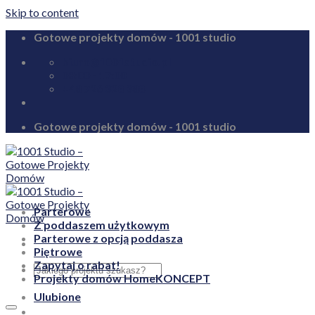
Skip to content
Gotowe projekty domów - 1001 studio
biuro@1001studio.pl
08:00 - 17:00
+48 726 328 388
Gotowe projekty domów - 1001 studio
Parterowe
Z poddaszem użytkowym
Parterowe z opcją poddasza
Piętrowe
Zapytaj o rabat!
Projekty domów HomeKONCEPT
Ulubione