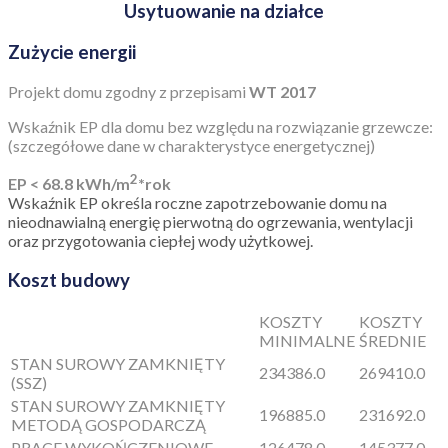
Usytuowanie na działce
Zużycie energii
Projekt domu zgodny z przepisami
WT 2017
Wskaźnik EP dla domu bez względu na rozwiązanie grzewcze:
(szczegółowe dane w charakterystyce energetycznej)
2
EP < 68.8 kWh/m
*rok
Wskaźnik EP określa roczne zapotrzebowanie domu na
nieodnawialną energię pierwotną do ogrzewania, wentylacji
oraz przygotowania ciepłej wody użytkowej.
Koszt budowy
KOSZTY
KOSZTY
MINIMALNE
ŚREDNIE
STAN SUROWY ZAMKNIĘTY
234386.0
269410.0
(SSZ)
STAN SUROWY ZAMKNIĘTY
196885.0
231692.0
METODĄ GOSPODARCZĄ
PRACE WYKOŃCZENIOWE
126478.0
145377.0