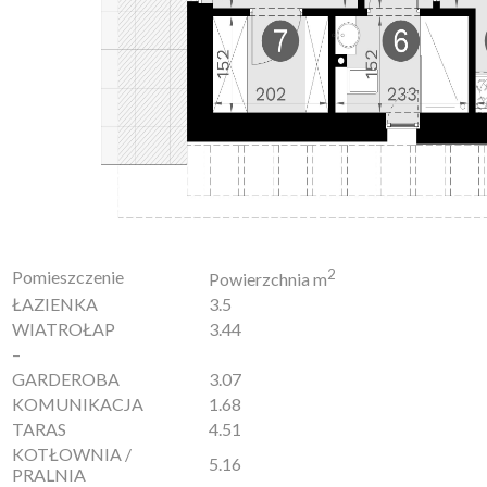
2
Pomieszczenie
Powierzchnia m
ŁAZIENKA
3.5
WIATROŁAP
3.44
–
GARDEROBA
3.07
KOMUNIKACJA
1.68
TARAS
4.51
KOTŁOWNIA /
5.16
PRALNIA