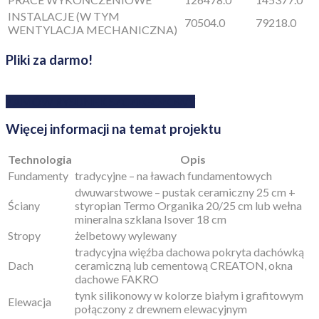
INSTALACJE (W TYM
70504.0
79218.0
WENTYLACJA MECHANICZNA)
Pliki za darmo!
ZAMÓW RYSUNEK SZCZEGÓŁOWY
Więcej informacji na temat projektu
Technologia
Opis
Fundamenty
tradycyjne – na ławach fundamentowych
dwuwarstwowe – pustak ceramiczny 25 cm +
Ściany
styropian Termo Organika 20/25 cm lub wełna
mineralna szklana Isover 18 cm
Stropy
żelbetowy wylewany
tradycyjna więźba dachowa pokryta dachówką
Dach
ceramiczną lub cementową CREATON, okna
dachowe FAKRO
tynk silikonowy w kolorze białym i grafitowym
Elewacja
połączony z drewnem elewacyjnym