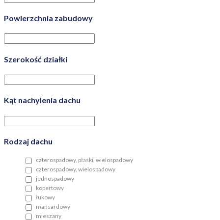
Powierzchnia zabudowy
Szerokość działki
Kąt nachylenia dachu
Rodzaj dachu
czterospadowy, płaski, wielospadowy
czterospadowy, wielospadowy
jednospadowy
kopertowy
łukowy
mansardowy
mieszany