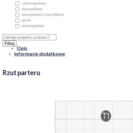
czterospadowy
dwuspadowy
dwuspadowy z naczółkami
płaski
wielospadowy
Filtruj
Opis
Informacje dodatkowe
Rzut parteru