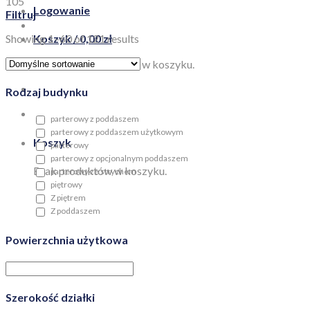
105
Logowanie
Filtruj
Showing 1–60 of 121 results
Koszyk /
0,00
zł
Brak produktów w koszyku.
Rodzaj budynku
parterowy z poddaszem
parterowy z poddaszem użytkowym
Koszyk
parterowy
parterowy z opcjonalnym poddaszem
Brak produktów w koszyku.
parterowy ze strychem
piętrowy
Z piętrem
Z poddaszem
Powierzchnia użytkowa
Szerokość działki