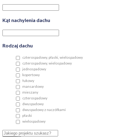
Kąt nachylenia dachu
Rodzaj dachu
czterospadowy, płaski, wielospadowy
czterospadowy, wielospadowy
jednospadowy
kopertowy
łukowy
mansardowy
mieszany
czterospadowy
dwuspadowy
dwuspadowy z naczółkami
płaski
wielospadowy