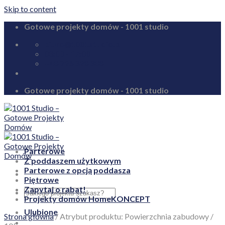
Skip to content
Gotowe projekty domów - 1001 studio
biuro@1001studio.pl
08:00 - 17:00
+48 726 328 388
Gotowe projekty domów - 1001 studio
Parterowe
Z poddaszem użytkowym
Parterowe z opcją poddasza
Piętrowe
Zapytaj o rabat!
Projekty domów HomeKONCEPT
Ulubione
Strona główna
/
Atrybut produktu: Powierzchnia zabudowy
/