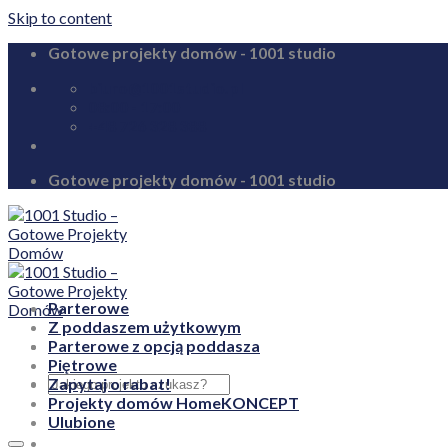
Skip to content
Gotowe projekty domów - 1001 studio
biuro@1001studio.pl
08:00 - 17:00
+48 726 328 388
Gotowe projekty domów - 1001 studio
Parterowe
Z poddaszem użytkowym
Parterowe z opcją poddasza
Piętrowe
Zapytaj o rabat!
Projekty domów HomeKONCEPT
Ulubione