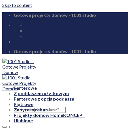
Skip to content
Gotowe projekty domów - 1001 studio
biuro@1001studio.pl
08:00 - 17:00
+48 726 328 388
Gotowe projekty domów - 1001 studio
Parterowe
Z poddaszem użytkowym
Parterowe z opcją poddasza
Piętrowe
Zapytaj o rabat!
Projekty domów HomeKONCEPT
Ulubione