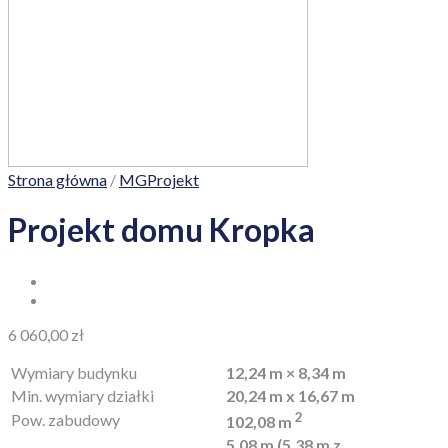
Strona główna
/
MGProjekt
Projekt domu Kropka
6 060,00
zł
Wymiary budynku
12,24 m × 8,34 m
Min. wymiary działki
20,24 m x 16,67 m
2
Pow. zabudowy
102,08 m
5,08 m (5,38 m z