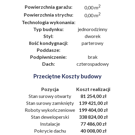
2
Powierzchnia garażu:
0,00 m
2
Powierzchnia strychu:
0,00 m
Technologia wykonania:
Typ budynku:
jednorodzinny
Styl:
dworek
Ilość kondygnacji:
parterowy
Poddasze:
Podpiwniczenie:
brak
Dach:
czterospadowy
Przeciętne Koszty budowy
Pozycja
Koszt realizacji
Stan surowy otwarty
81 254,00 zł
Stan surowy zamknięty
139 421,00 zł
Roboty wykończeniowe
199 404,00 zł
Stan deweloperski
338 824,00 zł
Instalacje
77 486,00 zł
Pokrycie dachu
40 008,00 zł