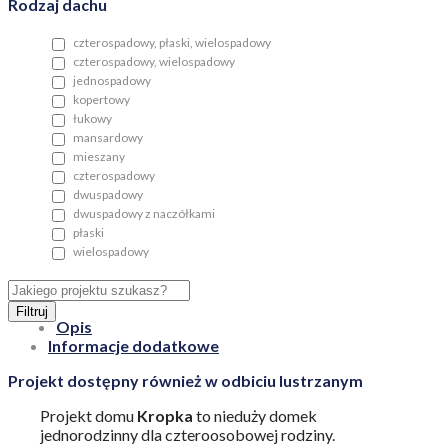
Rodzaj dachu
czterospadowy, płaski, wielospadowy
czterospadowy, wielospadowy
jednospadowy
kopertowy
łukowy
mansardowy
mieszany
czterospadowy
dwuspadowy
dwuspadowy z naczółkami
płaski
wielospadowy
Filtruj
Opis
Informacje dodatkowe
Projekt dostępny również w odbiciu lustrzanym
Projekt domu
Kropka
to nieduży domek
jednorodzinny dla czteroosobowej rodziny.