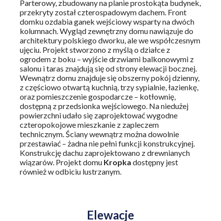
Parterowy, zbudowany na planie prostokąta budynek,
przekryty został czterospadowym dachem. Front
domku ozdabia ganek wejściowy wsparty na dwóch
kolumnach. Wygląd zewnętrzny domu nawiązuje do
architektury polskiego dworku, ale we współczesnym
ujęciu. Projekt stworzono z myślą o działce z
ogrodem z boku – wyjście drzwiami balkonowymi z
salonu i taras znajdują się od strony elewacji bocznej.
Wewnątrz domu znajduje się obszerny pokój dzienny,
z częściowo otwartą kuchnią, trzy sypialnie, łazienkę,
oraz pomieszczenie gospodarcze – kotłownię,
dostępną z przedsionka wejściowego. Na niedużej
powierzchni udało się zaprojektować wygodne
czteropokojowe mieszkanie z zapleczem
technicznym. Ściany wewnątrz można dowolnie
przestawiać – żadna nie pełni funkcji konstrukcyjnej.
Konstrukcję dachu zaprojektowano z drewnianych
wiązarów. Projekt domu
Kropka
dostępny jest
również w odbiciu lustrzanym.
Elewacje