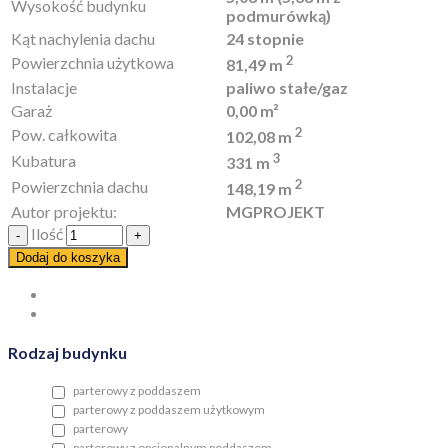
Wysokość budynku
podmurówką)
Kąt nachylenia dachu
24 stopnie
2
Powierzchnia użytkowa
81,49 m
Instalacje
paliwo stałe/gaz
Garaż
0,00 m²
2
Pow. całkowita
102,08 m
3
Kubatura
331 m
2
Powierzchnia dachu
148,19 m
Autor projektu:
MGPROJEKT
Ilość
Dodaj do koszyka
Rodzaj budynku
parterowy z poddaszem
parterowy z poddaszem użytkowym
parterowy
parterowy z opcjonalnym poddaszem