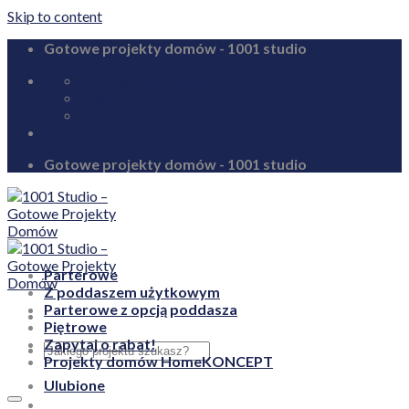
Skip to content
Gotowe projekty domów - 1001 studio
biuro@1001studio.pl
08:00 - 17:00
+48 726 328 388
Gotowe projekty domów - 1001 studio
Parterowe
Z poddaszem użytkowym
Parterowe z opcją poddasza
Piętrowe
Zapytaj o rabat!
Projekty domów HomeKONCEPT
Ulubione