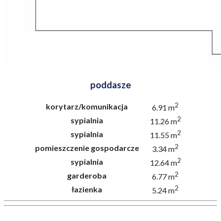
poddasze
2
korytarz/komunikacja
6.91 m
2
sypialnia
11.26 m
2
sypialnia
11.55 m
2
pomieszczenie gospodarcze
3.34 m
2
sypialnia
12.64 m
2
garderoba
6.77 m
2
łazienka
5.24 m