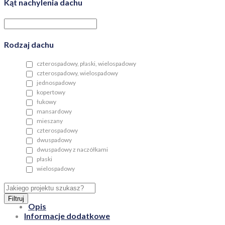
Kąt nachylenia dachu
Rodzaj dachu
czterospadowy, płaski, wielospadowy
czterospadowy, wielospadowy
jednospadowy
kopertowy
łukowy
mansardowy
mieszany
czterospadowy
dwuspadowy
dwuspadowy z naczółkami
płaski
wielospadowy
Filtruj
Opis
Informacje dodatkowe