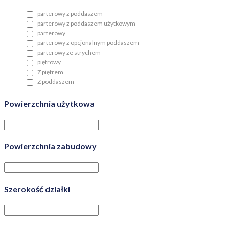
parterowy z poddaszem
parterowy z poddaszem użytkowym
parterowy
parterowy z opcjonalnym poddaszem
parterowy ze strychem
piętrowy
Z piętrem
Z poddaszem
Powierzchnia użytkowa
Powierzchnia zabudowy
Szerokość działki