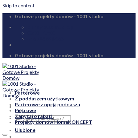
Skip to content
Gotowe projekty domów - 1001 studio
biuro@1001studio.pl
08:00 - 17:00
+48 726 328 388
Gotowe projekty domów - 1001 studio
Parterowe
Z poddaszem użytkowym
Parterowe z opcją poddasza
Piętrowe
Zapytaj o rabat!
Projekty domów HomeKONCEPT
Ulubione