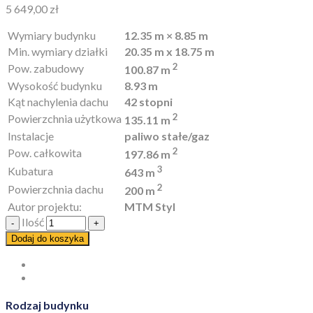
5 649,00
zł
Wymiary budynku
12.35 m × 8.85 m
Min. wymiary działki
20.35 m x 18.75 m
2
Pow. zabudowy
100.87 m
Wysokość budynku
8.93 m
Kąt nachylenia dachu
42 stopni
2
Powierzchnia użytkowa
135.11 m
Instalacje
paliwo stałe/gaz
2
Pow. całkowita
197.86 m
3
Kubatura
643 m
2
Powierzchnia dachu
200 m
Autor projektu:
MTM Styl
Ilość
Dodaj do koszyka
Rodzaj budynku