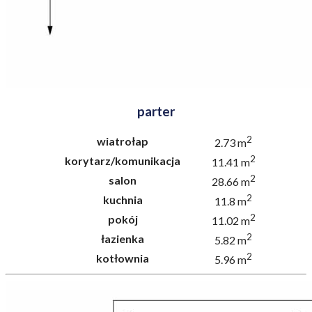
parter
2
wiatrołap
2.73 m
2
korytarz/komunikacja
11.41 m
2
salon
28.66 m
2
kuchnia
11.8 m
2
pokój
11.02 m
2
łazienka
5.82 m
2
kotłownia
5.96 m