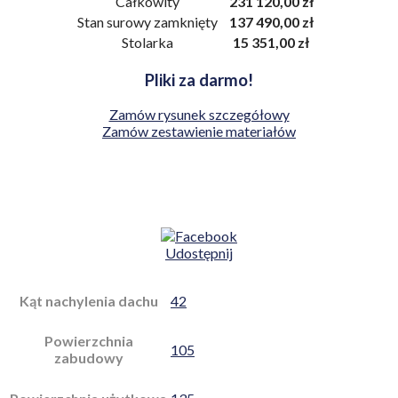
Całkowity
231 120,00 zł
Stan surowy zamknięty
137 490,00 zł
Stolarka
15 351,00 zł
Pliki za darmo!
Zamów rysunek szczegółowy
Zamów zestawienie materiałów
Udostępnij
Kąt nachylenia dachu
42
Powierzchnia
105
zabudowy