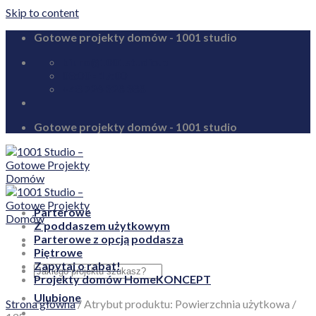
Skip to content
Gotowe projekty domów - 1001 studio
biuro@1001studio.pl
08:00 - 17:00
+48 726 328 388
Gotowe projekty domów - 1001 studio
Parterowe
Z poddaszem użytkowym
Parterowe z opcją poddasza
Piętrowe
Zapytaj o rabat!
Projekty domów HomeKONCEPT
Ulubione
Strona główna
/
Atrybut produktu: Powierzchnia użytkowa
/