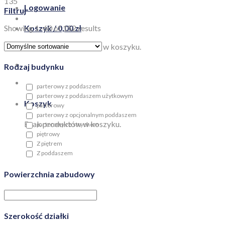
135
Logowanie
Filtruj
Showing 1–60 of 152 results
Koszyk /
0,00
zł
Brak produktów w koszyku.
Rodzaj budynku
parterowy z poddaszem
parterowy z poddaszem użytkowym
Koszyk
parterowy
parterowy z opcjonalnym poddaszem
Brak produktów w koszyku.
parterowy ze strychem
piętrowy
Z piętrem
Z poddaszem
Powierzchnia zabudowy
Szerokość działki