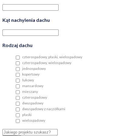
Kąt nachylenia dachu
Rodzaj dachu
czterospadowy, płaski, wielospadowy
czterospadowy, wielospadowy
jednospadowy
kopertowy
łukowy
mansardowy
mieszany
czterospadowy
dwuspadowy
dwuspadowy z naczółkami
płaski
wielospadowy