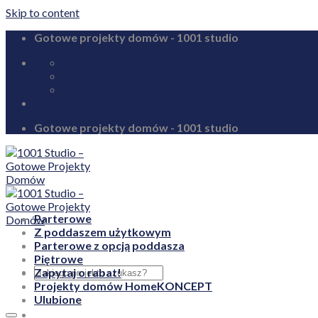
Skip to content
Gotowe projekty domów - 1001 studio
biuro@1001studio.pl
08:00 - 17:00
+48 726 328 388
Gotowe projekty domów - 1001 studio
Parterowe
Z poddaszem użytkowym
Parterowe z opcją poddasza
Piętrowe
Zapytaj o rabat!
Projekty domów HomeKONCEPT
Ulubione