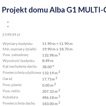
Projekt domu Alba G1 MULT
3 599,99
zł
Wymiary budynku
11.90 m × 11.90 m
Min. wymiary działki
19.90 m x 18.70 m
2
Pow. zabudowy
132.98 m
Wysokość budynku
8.49 m
o
Kąt nachylenia dachu
38.00
2
Powierzchnia użytkowa
132.19 m
2
Garaż
17.71m
2
Pow. piwnic
0.00 m
2
Pow. netto
207.32 m
3
Kubatura
496.18 m
2
Powierzchnia dachu
183.00 m