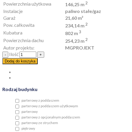
2
Powierzchnia użytkowa
146,25 m
Instalacje
paliwo stałe/gaz
Garaż
21,60 m²
2
Pow. całkowita
234,14 m
3
Kubatura
802 m
2
Powierzchnia dachu
254,23 m
Autor projektu:
MGPROJEKT
Ilość
Dodaj do koszyka
Rodzaj budynku
parterowy z poddaszem
parterowy z poddaszem użytkowym
parterowy
parterowy z opcjonalnym poddaszem
parterowy ze strychem
piętrowy