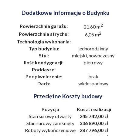
Dodatkowe Informacje o Budynku
2
Powierzchnia garażu:
21,60 m
2
Powierzchnia strychu:
6,05 m
Technologia wykonania:
Typ budynku:
jednorodzinny
Styl:
miejski, nowoczesny
Ilość kondygnacji:
piętrowy
Poddasze:
Podpiwniczenie:
brak
Dach:
wielospadowy
Przeciętne Koszty budowy
Pozycja
Koszt realizacji
Stan surowy otwarty
245 742,00 zł
Stan surowy zamknięty
336 890,00 zł
Roboty wykończeniowe
287 796,00 zł