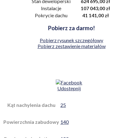
Stan deweloperski
624 695,00 zł
Instalacje
107 043,00 zł
Pokrycie dachu
41 141,00 zł
Pobierz za darmo!
Pobierz rysunek szczegółowy
Pobierz zestawienie materiałów
Udostępnij
Kąt nachylenia dachu
25
Powierzchnia zabudowy
140