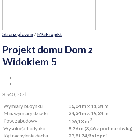
Strona główna
/
MGProjekt
Projekt domu Dom z
Widokiem 5
8 540,00
zł
Wymiary budynku
16,04 m × 11,34 m
Min. wymiary działki
24,34 m x 19,34 m
2
Pow. zabudowy
136,18 m
Wysokość budynku
8,26 m (8,46 z podmurówką)
Kąt nachylenia dachu
23,8 i 24,9 stopni