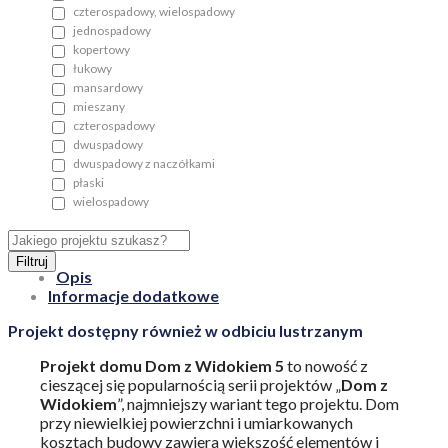
czterospadowy, wielospadowy
jednospadowy
kopertowy
łukowy
mansardowy
mieszany
czterospadowy
dwuspadowy
dwuspadowy z naczółkami
płaski
wielospadowy
Filtruj
Opis
Informacje dodatkowe
Projekt dostępny również w odbiciu lustrzanym
Projekt domu Dom z Widokiem 5
to nowość z
cieszącej się popularnością serii projektów „
Dom z
Widokiem
”, najmniejszy wariant tego projektu. Dom
przy niewielkiej powierzchni i umiarkowanych
kosztach budowy zawiera większość elementów i