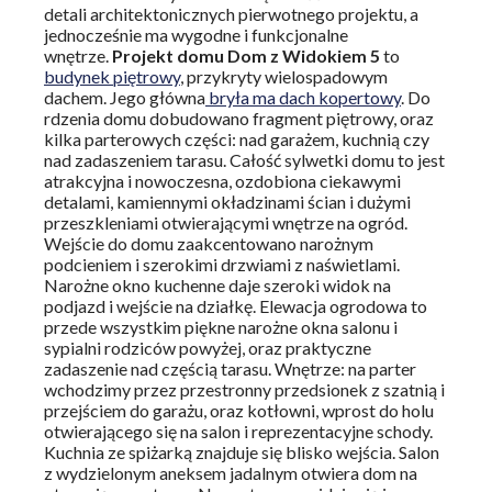
detali architektonicznych pierwotnego projektu, a
jednocześnie ma wygodne i funkcjonalne
wnętrze.
Projekt domu Dom z Widokiem 5
to
budynek piętrowy
, przykryty wielospadowym
dachem. Jego główna
bryła ma dach kopertowy
. Do
rdzenia domu dobudowano fragment piętrowy, oraz
kilka parterowych części: nad garażem, kuchnią czy
nad zadaszeniem tarasu. Całość sylwetki domu to jest
atrakcyjna i nowoczesna, ozdobiona ciekawymi
detalami, kamiennymi okładzinami ścian i dużymi
przeszkleniami otwierającymi wnętrze na ogród.
Wejście do domu zaakcentowano narożnym
podcieniem i szerokimi drzwiami z naświetlami.
Narożne okno kuchenne daje szeroki widok na
podjazd i wejście na działkę. Elewacja ogrodowa to
przede wszystkim piękne narożne okna salonu i
sypialni rodziców powyżej, oraz praktyczne
zadaszenie nad częścią tarasu. Wnętrze: na parter
wchodzimy przez przestronny przedsionek z szatnią i
przejściem do garażu, oraz kotłowni, wprost do holu
otwierającego się na salon i reprezentacyjne schody.
Kuchnia ze spiżarką znajduje się blisko wejścia. Salon
z wydzielonym aneksem jadalnym otwiera dom na