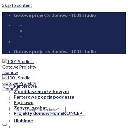
Skip to content
Gotowe projekty domów - 1001 studio
biuro@1001studio.pl
08:00 - 17:00
+48 726 328 388
Gotowe projekty domów - 1001 studio
Parterowe
Z poddaszem użytkowym
Parterowe z opcją poddasza
Piętrowe
Zapytaj o rabat!
Projekty domów HomeKONCEPT
Ulubione