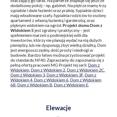
otaczający go taras. Na parterze znajduje się jeszcze
dodatkowy pokój – np. gabinet. Na piętrze mamy trzy
sypialnie i dwie łazienki oraz pralnię. Sypialnie dzieci
mają wbudowane szafy. Sypialnia rodziców to osobny
apartament z własną łazienką i garderobą, oraz
pięknym widokiem na ogród.
Projekt domu Dom z
Widokiem 5
jest zgrabny i praktyczny – jest
spełnieniem marzeń o podmiejskiej wilii dla
Inwestorów, którzy nie planują wydać na nią dużych
pieniędzy, lub nie dysponują zbyt wielką działką. Dom
jest energooszczędny, dość prosty i niedrogi w
budowie. Bardzo łatwo można przystosować projekt
do standardu NF40. Zapraszamy do zapoznania się z
pełną ofertą pracowni MG Projekt tej serii:
Dom z
Widokiem
,
Dom z Widokiem 2
,
Dom z Widokiem 2C
,
Dom z Widokiem 3
,
Dom z Widokiem 3F
,
Dom z
Widokiem 4
,
Dom z Widokiem 6
,
Dom z Widokiem
6B
,
Dom z Widokiem B
,
Dom z Widokiem E
.
Elewacje