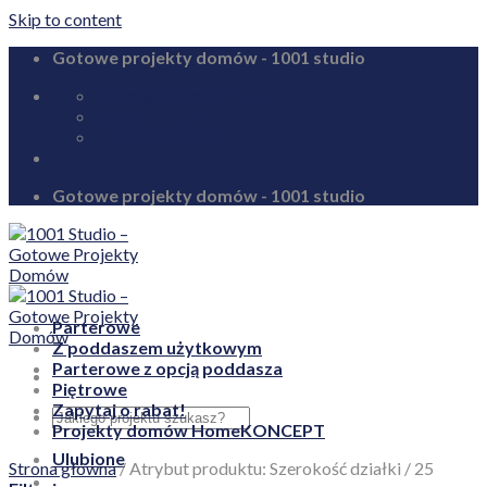
Skip to content
Gotowe projekty domów - 1001 studio
biuro@1001studio.pl
08:00 - 17:00
+48 726 328 388
Gotowe projekty domów - 1001 studio
Parterowe
Z poddaszem użytkowym
Parterowe z opcją poddasza
Piętrowe
Zapytaj o rabat!
Projekty domów HomeKONCEPT
Ulubione
Strona główna
/
Atrybut produktu: Szerokość działki
/
25