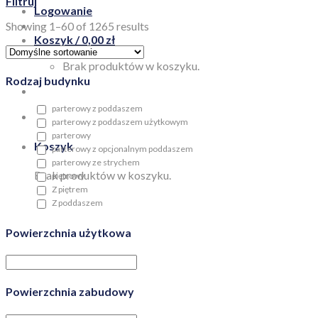
Filtruj
Logowanie
Showing 1–60 of 1265 results
Koszyk /
0,00
zł
Brak produktów w koszyku.
Rodzaj budynku
parterowy z poddaszem
parterowy z poddaszem użytkowym
parterowy
Koszyk
parterowy z opcjonalnym poddaszem
parterowy ze strychem
Brak produktów w koszyku.
piętrowy
Z piętrem
Z poddaszem
Powierzchnia użytkowa
Powierzchnia zabudowy