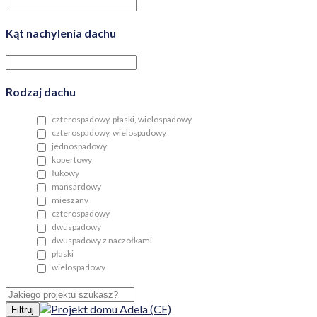
Kąt nachylenia dachu
Rodzaj dachu
czterospadowy, płaski, wielospadowy
czterospadowy, wielospadowy
jednospadowy
kopertowy
łukowy
mansardowy
mieszany
czterospadowy
dwuspadowy
dwuspadowy z naczółkami
płaski
wielospadowy
Filtruj