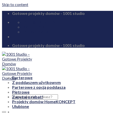
Skip to content
Gotowe projekty domów - 1001 studio
biuro@1001studio.pl
08:00 - 17:00
+48 726 328 388
Gotowe projekty domów - 1001 studio
Parterowe
Z poddaszem użytkowym
Parterowe z opcją poddasza
Piętrowe
Zapytaj o rabat!
Projekty domów HomeKONCEPT
Ulubione