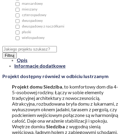
mansardowy
mieszany
czterospadowy
dwuspadowy
dwuspadowy z naczółkami
płaski
wielospadowy
Filtruj
Opis
Informacje dodatkowe
Projekt dostępny również w odbiciu lustrzanym
Projekt domu
Siedziba
, to komfortowy dom dla 4-
5-osobowej rodziny. Łączy w sobie elementy
tradycyjnej architektury z nowoczesnością.
Atrakcyjna, rozbudowana bryła domu z lukarnami, z
wykuszowym oknem jadalni, tarasem z pergolą, czy
podcieniem wejściowym połączone są w harmonijną
całość. Daje ona wrażenie stabilizacji i spokoju.
Wnętrze domku
Siedziba
z wygodną sienią
wejściową, ładnym holem z zabiegowymi schodami,