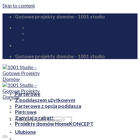
Skip to content
Gotowe projekty domów - 1001 studio
biuro@1001studio.pl
08:00 - 17:00
+48 726 328 388
Gotowe projekty domów - 1001 studio
Parterowe
Z poddaszem użytkowym
Parterowe z opcją poddasza
Piętrowe
Zapytaj o rabat!
Projekty domów HomeKONCEPT
Ulubione