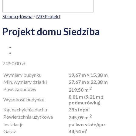
Strona główna
/
MGProjekt
Projekt domu Siedziba
7 250,00
zł
Wymiary budynku
19,67 m × 15,38 m
Min. wymiary działki
27,67 m x 22,38 m
2
Pow. zabudowy
219,50 m
8,81 m (9,21 m z
Wysokość budynku
podmurówką)
Kąt nachylenia dachu
38 stopni
2
Powierzchnia użytkowa
245,09 m
Instalacje
paliwo stałe/gaz
Garaż
44,54 m²