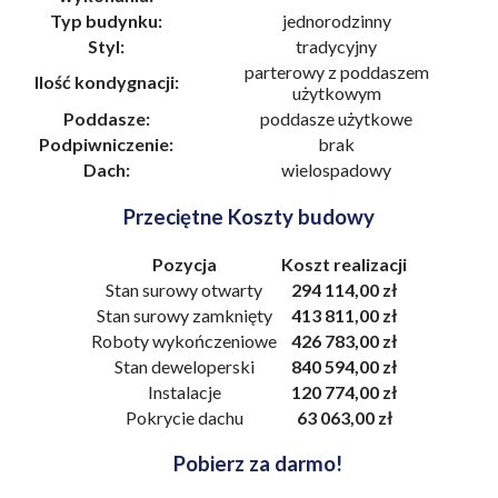
Typ budynku:
jednorodzinny
Styl:
tradycyjny
parterowy z poddaszem
Ilość kondygnacji:
użytkowym
Poddasze:
poddasze użytkowe
Podpiwniczenie:
brak
Dach:
wielospadowy
Przeciętne Koszty budowy
Pozycja
Koszt realizacji
Stan surowy otwarty
294 114,00 zł
Stan surowy zamknięty
413 811,00 zł
Roboty wykończeniowe
426 783,00 zł
Stan deweloperski
840 594,00 zł
Instalacje
120 774,00 zł
Pokrycie dachu
63 063,00 zł
Pobierz za darmo!