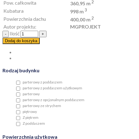
2
Pow. całkowita
360,95 m
3
Kubatura
998 m
2
Powierzchnia dachu
400,00 m
Autor projektu:
MGPROJEKT
Ilość
Dodaj do koszyka
Rodzaj budynku
parterowy z poddaszem
parterowy z poddaszem użytkowym
parterowy
parterowy z opcjonalnym poddaszem
parterowy ze strychem
piętrowy
Z piętrem
Z poddaszem
Powierzchnia użytkowa