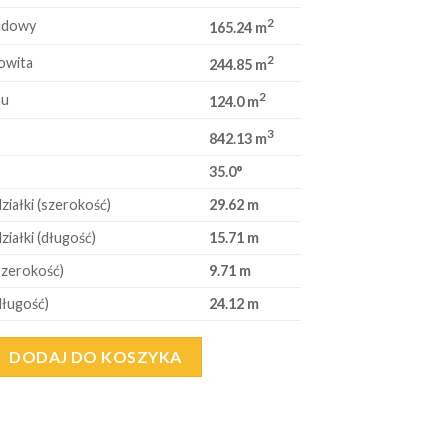
2
udowy
165.24 m
2
owita
244.85 m
2
hu
124.0 m
3
842.13 m
35.0°
ziałki (szerokość)
29.62 m
ziałki (długość)
15.71 m
szerokość)
9.71 m
ługość)
24.12 m
DODAJ DO KOSZYKA