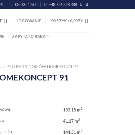
PL
08:00 - 17:00
+48 726 328 388
E
LOGOWANIE
KOSZYK /
0,00
ZŁ
WE
ZAPYTAJ O RABAT!
A
PROJEKTY DOMÓW HOMEKONCEPT
/
 HOMEKONCEPT 91
2
tkowa
133.15 m
2
żu
41.17 m
2
garażu
144.51 m