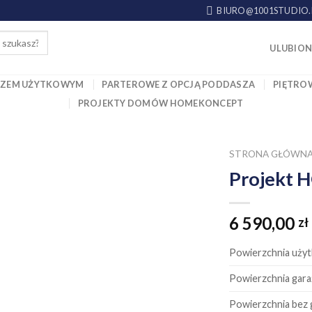
BIURO@1001STUDIO.
ULUBION
SZEM UŻYTKOWYM
PARTEROWE Z OPCJĄ PODDASZA
PIĘTRO
PROJEKTY DOMÓW HOMEKONCEPT
STRONA GŁÓWN
Projekt
Dodaj
do
6 590,00
zł
ulubionych!
Powierzchnia uży
Powierzchnia gara
Powierzchnia bez 