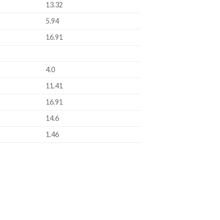
13.32
5.94
16.91
4.0
11.41
16.91
14.6
1.46