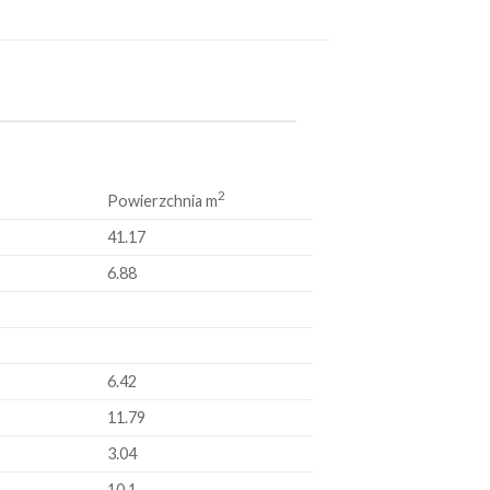
2
Powierzchnia m
41.17
6.88
6.42
11.79
3.04
10.1