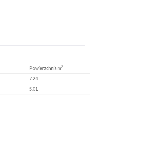
2
Powierzchnia m
7.24
5.01