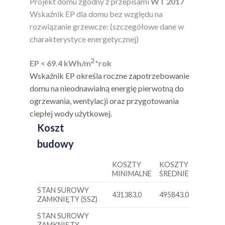
Projekt domu zgodny z przepisami
WT 2017
Wskaźnik EP dla domu bez względu na
rozwiązanie grzewcze: (szczegółowe dane w
charakterystyce energetycznej)
2
EP < 69.4 kWh/m
*rok
Wskaźnik EP określa roczne zapotrzebowanie
domu na nieodnawialną energię pierwotną do
ogrzewania, wentylacji oraz przygotowania
ciepłej wody użytkowej.
Koszt
budowy
KOSZTY
KOSZTY
MINIMALNE
ŚREDNIE
STAN SUROWY
431383.0
495843.0
ZAMKNIĘTY (SSZ)
STAN SUROWY
ZAMKNIĘTY