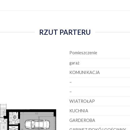
RZUT PARTERU
Pomieszczenie
garaż
KOMUNIKACJA
–
–
WIATROŁAP
KUCHNIA
GARDEROBA
GABINET/POKÓJ GOŚCINNY