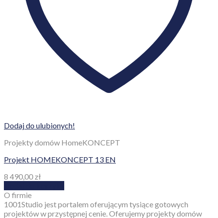
Copyright 2026 ©
1001Studio.pl
Parterowe
Z poddaszem użytkowym
Parterowe z opcją poddasza
Piętrowe
Zapytaj o rabat!
Projekty domów HomeKONCEPT
Logowanie
Newsletter
CLOSE
Logowanie
Nazwa użytkownika lub adres e-mail
*
Hasło
*