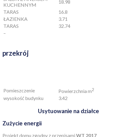
PRACE WYKOŃCZENIOWE
23301.0
26782.0
INSTALACJE (W TYM
18935.0
21275.0
WENTYLACJA MECHANICZNA)
Pliki za darmo!
ZAMÓW RYSUNEK SZCZEGÓŁOWY
Więcej informacji na temat projektu
Technologia
Opis
Fundamenty
tradycyjne – na ławach fundamentowych
dwuwarstwowe – bloczki silikatowe 18 cm +
Ściany
styropian Termo Organika 15 cm
Stropy
żelbetowy wylewany
Dach
stropodach pełny kryty membraną EPDM
tynk silikonowy połączony z deskami
Elewacja
elewacyjnymi
gazowe – piec kondensacyjny oraz ogrzewanie
Ogrzewanie
podłogowe