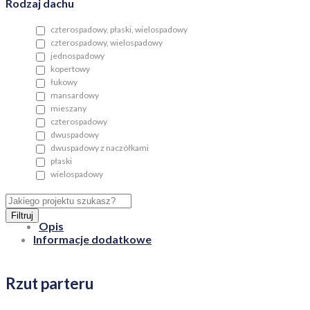
Rodzaj dachu
czterospadowy, płaski, wielospadowy
czterospadowy, wielospadowy
jednospadowy
kopertowy
łukowy
mansardowy
mieszany
czterospadowy
dwuspadowy
dwuspadowy z naczółkami
płaski
wielospadowy
Filtruj
Opis
Informacje dodatkowe
Rzut parteru