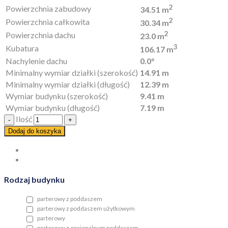
2
Powierzchnia zabudowy
34.51 m
2
Powierzchnia całkowita
30.34 m
2
Powierzchnia dachu
23.0 m
3
Kubatura
106.17 m
Nachylenie dachu
0.0°
Minimalny wymiar działki (szerokość)
14.91 m
Minimalny wymiar działki (długość)
12.39 m
Wymiar budynku (szerokość)
9.41 m
Wymiar budynku (długość)
7.19 m
Ilość
Dodaj do koszyka
Rodzaj budynku
parterowy z poddaszem
parterowy z poddaszem użytkowym
parterowy
parterowy z opcjonalnym poddaszem