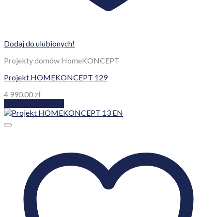
8 490,00
zł
Dodaj do koszyka
O firmie
1001Studio jest portalem oferującym tysiące gotowych
projektów w przystępnej cenie. Oferujemy projekty domów
dostępnych na większości portali internetowych w Polsce. Co
nas wyróżnia? - ten sam projekt w niższej cenie!
Dane kontaktowe
Tetris Budownictwo
ul. Kopernika 21,
62-200 Gniezno
NIP: 784-245-76-37
Tel.: 726 328 388
Mail: biuro@1001studio.pl
Przydatne Informacje
Zapytaj o rabat!
Kontakt
Regulamin
Polityka Prywatności