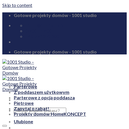
Skip to content
Gotowe projekty domów - 1001 studio
biuro@1001studio.pl
08:00 - 17:00
+48 726 328 388
Gotowe projekty domów - 1001 studio
Parterowe
Z poddaszem użytkowym
Parterowe z opcją poddasza
Piętrowe
Zapytaj o rabat!
Projekty domów HomeKONCEPT
Ulubione