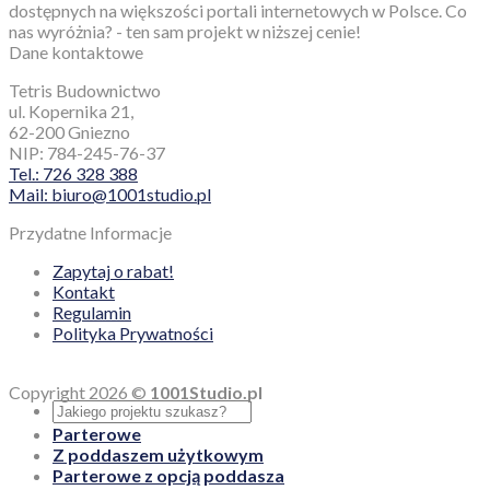
Zapamiętaj mnie
Logowanie
Nie pamiętasz hasła?
Zarejestruj się
Adres email
*
Twoje dane osobowe będą wykorzystywane w celu
usprawnienia korzystania z tej witryny, zarządzania dostępem
do konta oraz do innych celów opisanych w naszej [polityka
prywatności].
Zarejestruj się
Nasza strona internetowa używa plików cookies (tzw.
ciasteczka) w celach statystycznych, reklamowych oraz
funkcjonalnych. Dzięki nim możemy indywidualnie dostosować
stronę do twoich potrzeb. Każdy może zaakceptować pliki
cookies albo ma możliwość wyłączenia ich w przeglądarce,
dzięki czemu nie będą zbierane żadne informacje. Dowiedz się
więcej jak je wyłączyć.