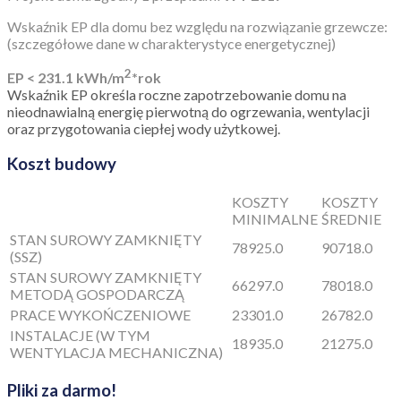
Wentylacja
grawitacyjna
Udostępnij na Facebooku
Kąt nachylenia dachu
0.0
Powierzchnia zabudowy
34.51
Powierzchnia użytkowa
22.69
Szerokość działki
14.91
Rodzaj dachu
płaski
Rodzaj budynku
parterowy