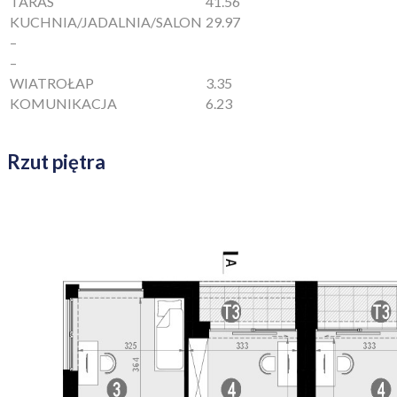
TARAS
41.56
KUCHNIA/JADALNIA/SALON
29.97
–
–
WIATROŁAP
3.35
KOMUNIKACJA
6.23
Rzut piętra