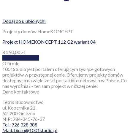
Dodaj do ulubionych!
Projekty domów HomeKONCEPT
Projekt HOMEKONCEPT 112 G2 wariant 04
8 590,00
zł
Dodaj do koszyka
O firmie
1001Studio jest portalem oferującym tysiące gotowych
projektów w przystępnej cenie. Oferujemy projekty domów
dostępnych na większości portali internetowych w Polsce. Co
nas wyróżnia? - ten sam projekt w niższej cenie!
Dane kontaktowe
Tetris Budownictwo
ul. Kopernika 21,
62-200 Gniezno
NIP: 784-245-76-37
Tel.: 726 328 388
Mail: biuro@1001studio.pl