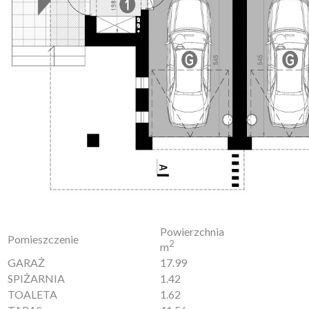
Powierzchnia
Pomieszczenie
2
m
GARAŻ
17.99
SPIŻARNIA
1.42
TOALETA
1.62