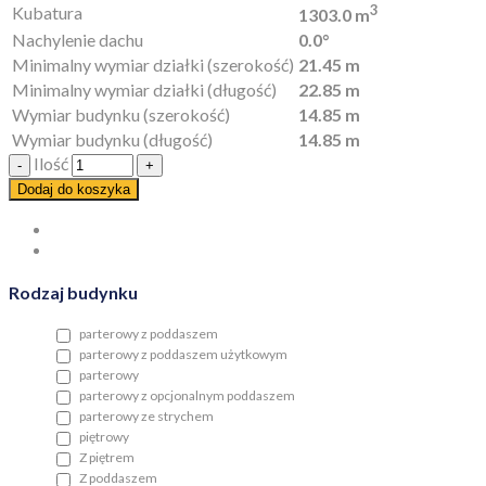
3
Kubatura
1303.0 m
Nachylenie dachu
0.0°
Minimalny wymiar działki (szerokość)
21.45 m
Minimalny wymiar działki (długość)
22.85 m
Wymiar budynku (szerokość)
14.85 m
Wymiar budynku (długość)
14.85 m
Ilość
Dodaj do koszyka
Rodzaj budynku
parterowy z poddaszem
parterowy z poddaszem użytkowym
parterowy
parterowy z opcjonalnym poddaszem
parterowy ze strychem
piętrowy
Z piętrem
Z poddaszem