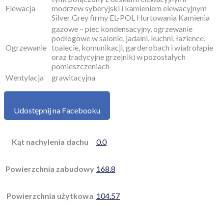
Elewacja
modrzew syberyjski i kamieniem elewacyjnym
Silver Grey firmy EL-POL Hurtowania Kamienia
gazowe – piec kondensacyjny, ogrzewanie
podłogowe w salonie, jadalni, kuchni, łazience,
Ogrzewanie
toalecie, komunikacji, garderobach i wiatrołapie
oraz tradycyjne grzejniki w pozostałych
pomieszczeniach
Wentylacja
grawitacyjna
Udostępnij na Facebooku
Kąt nachylenia dachu
0.0
Powierzchnia zabudowy
168.8
Powierzchnia użytkowa
104.57