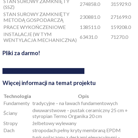
STAN SUROWY ZAMKNIĘTY
274858.0
315929.0
(SSZ)
STAN SUROWY ZAMKNIĘTY
230881.0
271699.0
METODĄ GOSPODARCZĄ
PRACE WYKOŃCZENIOWE
138511.0
159208.0
INSTALACJE (W TYM
63431.0
71270.0
WENTYLACJA MECHANICZNA)
Pliki za darmo!
ZAMÓW RYSUNEK SZCZEGÓŁOWY
Więcej informacji na temat projektu
Technologia
Opis
Fundamenty
tradycyjne – na ławach fundamentowych
dwuwarstwowe – pustak ceramiczny 25 cm +
Ściany
styropian Termo Organika 20 cm
Stropy
żelbetowy wylewany
Dach
stropodach pełny kryty membraną EPDM
tynk połączony z deskami elewacyjnymi –