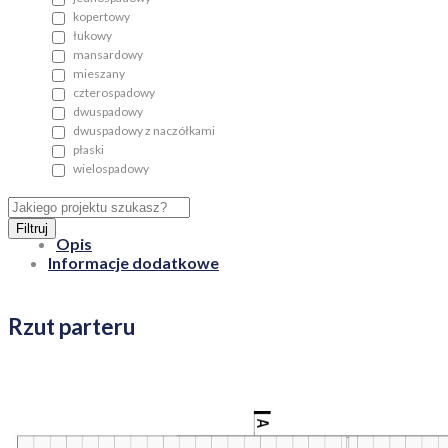
kopertowy
łukowy
mansardowy
mieszany
czterospadowy
dwuspadowy
dwuspadowy z naczółkami
płaski
wielospadowy
Filtruj
Opis
Informacje dodatkowe
Rzut parteru