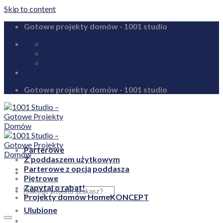
Skip to content
Gotowe projekty domów - 1001 studio
biuro@1001studio.pl
08:00 - 17:00
+48 726 328 388
Gotowe projekty domów - 1001 studio
Parterowe
Z poddaszem użytkowym
Parterowe z opcją poddasza
Piętrowe
Zapytaj o rabat!
Projekty domów HomeKONCEPT
Ulubione