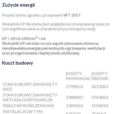
Zużycie energii
Projekt domu zgodny z przepisami
WT 2017
Wskaźnik EP dla domu bez względu na rozwiązanie grzewcze:
(szczegółowe dane w charakterystyce energetycznej)
2
EP < 69.61 kWh/m
*rok
Wskaźnik EP określa roczne zapotrzebowanie domu na
nieodnawialną energię pierwotną do ogrzewania, wentylacji
oraz przygotowania ciepłej wody użytkowej.
Koszt budowy
KOSZTY
KOSZTY
MINIMALNE
ŚREDNIE
STAN SUROWY ZAMKNIĘTY
279581.0
321358.0
(SSZ)
STAN SUROWY ZAMKNIĘTY
234848.0
276368.0
METODĄ GOSPODARCZĄ
PRACE WYKOŃCZENIOWE
134910.0
155069.0
INSTALACJE (W TYM
63603.0
71464.0