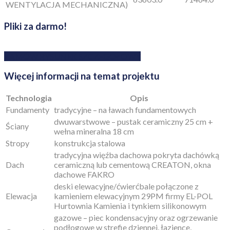
WENTYLACJA MECHANICZNA)
Pliki za darmo!
ZAMÓW RYSUNEK SZCZEGÓŁOWY
Więcej informacji na temat projektu
Technologia
Opis
Fundamenty
tradycyjne – na ławach fundamentowych
dwuwarstwowe – pustak ceramiczny 25 cm +
Ściany
wełna mineralna 18 cm
Stropy
konstrukcja stalowa
tradycyjna więźba dachowa pokryta dachówką
Dach
ceramiczną lub cementową CREATON, okna
dachowe FAKRO
deski elewacyjne/ćwierćbale połączone z
Elewacja
kamieniem elewacyjnym 29PM firmy EL-POL
Hurtownia Kamienia i tynkiem silikonowym
gazowe – piec kondensacyjny oraz ogrzewanie
podłogowe w strefie dziennej, łazience,