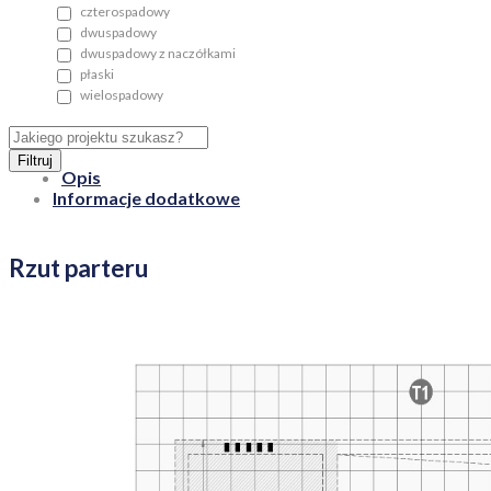
czterospadowy
dwuspadowy
dwuspadowy z naczółkami
płaski
wielospadowy
Filtruj
Opis
Informacje dodatkowe
Rzut parteru