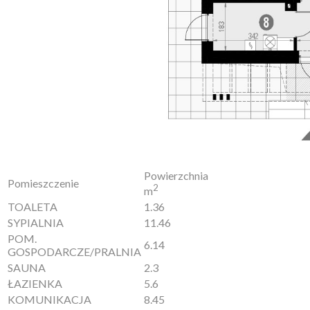
Powierzchnia
Pomieszczenie
2
m
TOALETA
1.36
SYPIALNIA
11.46
POM.
6.14
GOSPODARCZE/PRALNIA
SAUNA
2.3
ŁAZIENKA
5.6
KOMUNIKACJA
8.45