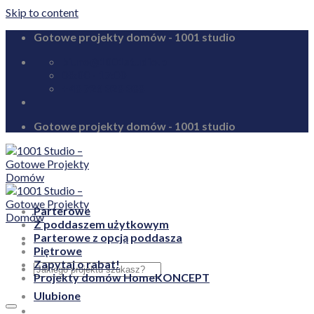
Skip to content
Gotowe projekty domów - 1001 studio
biuro@1001studio.pl
08:00 - 17:00
+48 726 328 388
Gotowe projekty domów - 1001 studio
Parterowe
Z poddaszem użytkowym
Parterowe z opcją poddasza
Piętrowe
Zapytaj o rabat!
Projekty domów HomeKONCEPT
Ulubione