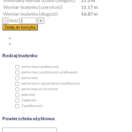
Minimalny wymiar działki (długość)
21.0 m
Wymiar budynku (szerokość)
11.17 m
Wymiar budynku (długość)
16.87 m
Ilość
Dodaj do koszyka
Rodzaj budynku
parterowy z poddaszem
parterowy z poddaszem użytkowym
parterowy
parterowy z opcjonalnym poddaszem
parterowy ze strychem
piętrowy
Z piętrem
Z poddaszem
Powierzchnia użytkowa