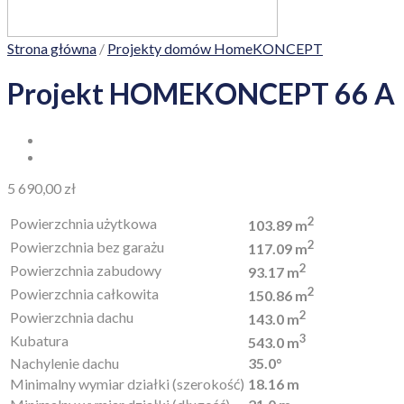
Strona główna
/
Projekty domów HomeKONCEPT
Projekt HOMEKONCEPT 66 A
5 690,00
zł
2
Powierzchnia użytkowa
103.89 m
2
Powierzchnia bez garażu
117.09 m
2
Powierzchnia zabudowy
93.17 m
2
Powierzchnia całkowita
150.86 m
2
Powierzchnia dachu
143.0 m
3
Kubatura
543.0 m
Nachylenie dachu
35.0°
Minimalny wymiar działki (szerokość)
18.16 m