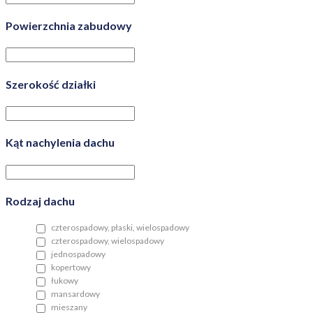
Powierzchnia zabudowy
Szerokość działki
Kąt nachylenia dachu
Rodzaj dachu
czterospadowy, płaski, wielospadowy
czterospadowy, wielospadowy
jednospadowy
kopertowy
łukowy
mansardowy
mieszany