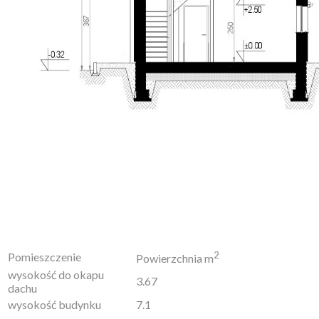
2
Pomieszczenie
Powierzchnia m
wysokość do okapu
3.67
dachu
wysokość budynku
7.1