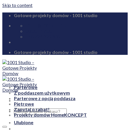
Skip to content
Gotowe projekty domów - 1001 studio
biuro@1001studio.pl
08:00 - 17:00
+48 726 328 388
Gotowe projekty domów - 1001 studio
Parterowe
Z poddaszem użytkowym
Parterowe z opcją poddasza
Piętrowe
Zapytaj o rabat!
Projekty domów HomeKONCEPT
Ulubione