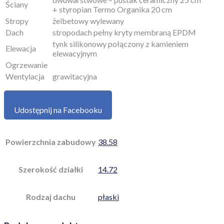
Ściany
+ styropian Termo Organika 20 cm
Stropy
żelbetowy wylewany
Dach
stropodach pełny kryty membraną EPDM
tynk silikonowy połączony z kamieniem
Elewacja
elewacyjnym
Ogrzewanie
Wentylacja
grawitacyjna
Udostępnij na Facebooku
Powierzchnia zabudowy
38.58
Szerokość działki
14.72
Rodzaj dachu
płaski