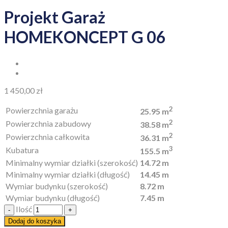
Projekt Garaż
HOMEKONCEPT G 06
1 450,00
zł
2
Powierzchnia garażu
25.95 m
2
Powierzchnia zabudowy
38.58 m
2
Powierzchnia całkowita
36.31 m
3
Kubatura
155.5 m
Minimalny wymiar działki (szerokość)
14.72 m
Minimalny wymiar działki (długość)
14.45 m
Wymiar budynku (szerokość)
8.72 m
Wymiar budynku (długość)
7.45 m
Ilość
Dodaj do koszyka