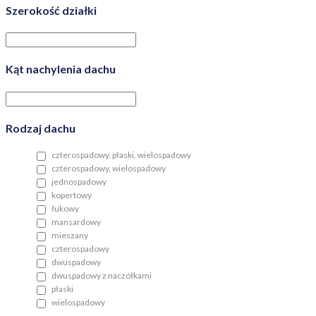
Szerokość działki
Kąt nachylenia dachu
Rodzaj dachu
czterospadowy, płaski, wielospadowy
czterospadowy, wielospadowy
jednospadowy
kopertowy
łukowy
mansardowy
mieszany
czterospadowy
dwuspadowy
dwuspadowy z naczółkami
płaski
wielospadowy