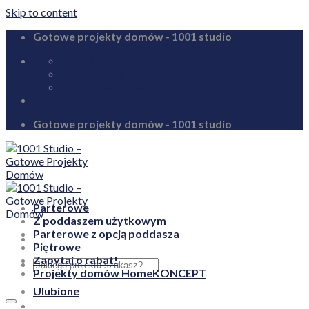
Skip to content
Gotowe projekty domów - 1001 studio
biuro@1001studio.pl
08:00 - 17:00
+48 726 328 388
Gotowe projekty domów - 1001 studio
Parterowe
Z poddaszem użytkowym
Parterowe z opcją poddasza
Piętrowe
Zapytaj o rabat!
Projekty domów HomeKONCEPT
Ulubione