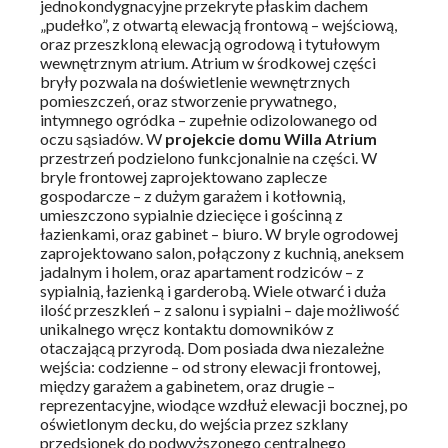
jednokondygnacyjne przekryte płaskim dachem
„pudełko”, z otwartą elewacją frontową – wejściową,
oraz przeszkloną elewacją ogrodową i tytułowym
wewnętrznym atrium. Atrium w środkowej części
bryły pozwala na doświetlenie wewnętrznych
pomieszczeń, oraz stworzenie prywatnego,
intymnego ogródka – zupełnie odizolowanego od
oczu sąsiadów. W
projekcie domu Willa Atrium
przestrzeń podzielono funkcjonalnie na części. W
bryle frontowej zaprojektowano zaplecze
gospodarcze – z dużym garażem i kotłownią,
umieszczono sypialnie dziecięce i gościnną z
łazienkami, oraz gabinet – biuro. W bryle ogrodowej
zaprojektowano salon, połączony z kuchnią, aneksem
jadalnym i holem, oraz apartament rodziców – z
sypialnią, łazienką i garderobą. Wiele otwarć i duża
ilość przeszkleń – z salonu i sypialni – daje możliwość
unikalnego wręcz kontaktu domowników z
otaczającą przyrodą. Dom posiada dwa niezależne
wejścia: codzienne – od strony elewacji frontowej,
między garażem a gabinetem, oraz drugie –
reprezentacyjne, wiodące wzdłuż elewacji bocznej, po
oświetlonym decku, do wejścia przez szklany
przedsionek do podwyższonego centralnego