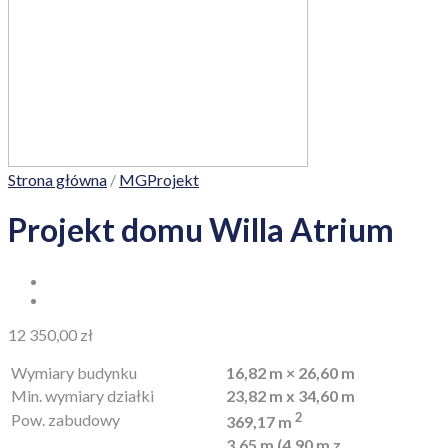
Strona główna
/
MGProjekt
Projekt domu Willa Atrium
12 350,00
zł
Wymiary budynku
16,82 m × 26,60 m
Min. wymiary działki
23,82 m x 34,60 m
2
Pow. zabudowy
369,17 m
3,65 m (4,90 m z