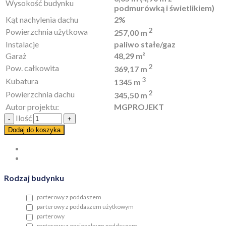
Wysokość budynku
podmurówką i świetlikiem)
Kąt nachylenia dachu
2%
2
Powierzchnia użytkowa
257,00 m
Instalacje
paliwo stałe/gaz
Garaż
48,29 m²
2
Pow. całkowita
369,17 m
3
Kubatura
1345 m
2
Powierzchnia dachu
345,50 m
Autor projektu:
MGPROJEKT
Ilość
Dodaj do koszyka
Rodzaj budynku
parterowy z poddaszem
parterowy z poddaszem użytkowym
parterowy
parterowy z opcjonalnym poddaszem