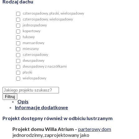
Rodzaj dachu
czterospadowy, płaski, wielospadowy
czterospadowy, wielospadowy
jednospadowy
kopertowy
łukowy
mansardowy
mieszany
czterospadowy
dwuspadowy
dwuspadowy z naczółkami
płaski
wielospadowy
Filtruj
Opis
Informacje dodatkowe
Projekt dostępny również w odbiciu lustrzanym
Projekt domu Willa Atrium
–
parterowy dom
jednorodzinny, zaprojektowany jako