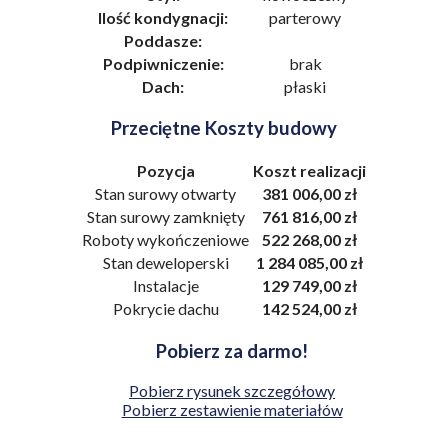
Ilość kondygnacji:
parterowy
Poddasze:
Podpiwniczenie:
brak
Dach:
płaski
Przeciętne Koszty budowy
Pozycja
Koszt realizacji
Stan surowy otwarty
381 006,00 zł
Stan surowy zamknięty
761 816,00 zł
Roboty wykończeniowe
522 268,00 zł
Stan deweloperski
1 284 085,00 zł
Instalacje
129 749,00 zł
Pokrycie dachu
142 524,00 zł
Pobierz za darmo!
Pobierz rysunek szczegółowy
Pobierz zestawienie materiałów