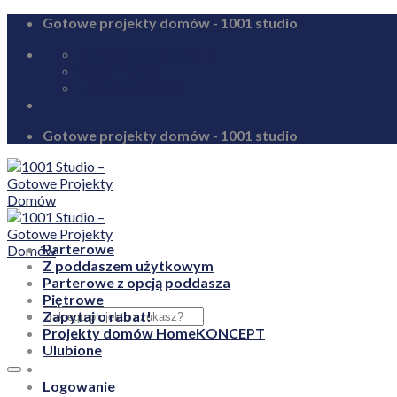
Skip
Gotowe projekty domów - 1001 studio
to
biuro@1001studio.pl
content
08:00 - 17:00
+48 726 328 388
Gotowe projekty domów - 1001 studio
Parterowe
Z poddaszem użytkowym
Parterowe z opcją poddasza
Piętrowe
Zapytaj o rabat!
Projekty domów HomeKONCEPT
Ulubione
Logowanie