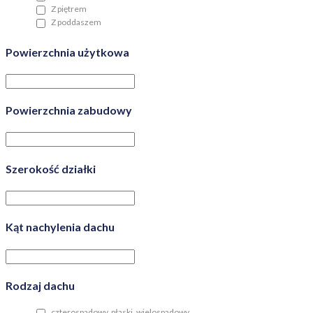
Z piętrem
Z poddaszem
Powierzchnia użytkowa
Powierzchnia zabudowy
Szerokość działki
Kąt nachylenia dachu
Rodzaj dachu
czterospadowy, płaski, wielospadowy