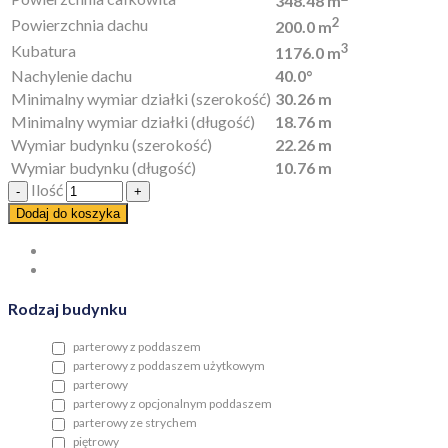
348.48 m
2
Powierzchnia dachu
200.0 m
3
Kubatura
1176.0 m
Nachylenie dachu
40.0°
Minimalny wymiar działki (szerokość)
30.26 m
Minimalny wymiar działki (długość)
18.76 m
Wymiar budynku (szerokość)
22.26 m
Wymiar budynku (długość)
10.76 m
Ilość
Dodaj do koszyka
Rodzaj budynku
parterowy z poddaszem
parterowy z poddaszem użytkowym
parterowy
parterowy z opcjonalnym poddaszem
parterowy ze strychem
piętrowy