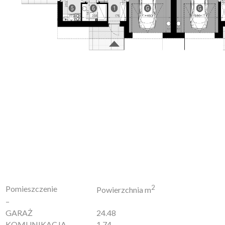
2
Pomieszczenie
Powierzchnia m
–
GARAŻ
24.48
KOMUNIKACJA
1.74