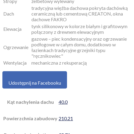
Stropy
żelbetowy wylewany
tradycyjna więźba dachowa pokryta dachówką
Dach
ceramiczną lub cementową CREATON, okna
dachowe FAKRO
tynk silikonowy w kolorze białym i grafitowym
Elewacja
połączony z drewnem elewacyjnym
gazowe – piec kondensacyjny oraz ogrzewanie
podłogowe w całym domu, dodatkowo w
Ogrzewanie
łazienkach tradycyjne grzejniki typu
"ręcznikowiec"
Wentylacja
mechaniczna z rekuperacją
Udostępnij na Facebooku
Kąt nachylenia dachu
40.0
Powierzchnia zabudowy
210.21