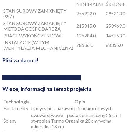
MINIMALNE
ŚREDNIE
STAN SUROWY ZAMKNIĘTY
256922.0
295313.0
(SSZ)
STAN SUROWY ZAMKNIĘTY
215815.0
253969.0
METODĄ GOSPODARCZĄ
PRACE WYKOŃCZENIOWE
126284.0
145153.0
INSTALACJE (W TYM
78636.0
88355.0
WENTYLACJA MECHANICZNA)
Pliki za darmo!
ZAMÓW RYSUNEK SZCZEGÓŁOWY
Więcej informacji na temat projektu
Technologia
Opis
Fundamenty
tradycyjne – na ławach fundamentowych
dwuwarstwowe – pustak ceramiczny 25 cm +
Ściany
styropian Termo Organika 20 cm/wełna
mineralna 18 cm