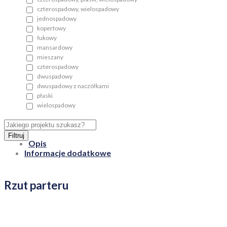
czterospadowy, wielospadowy
jednospadowy
kopertowy
łukowy
mansardowy
mieszany
czterospadowy
dwuspadowy
dwuspadowy z naczółkami
płaski
wielospadowy
Filtruj
Opis
Informacje dodatkowe
Rzut parteru