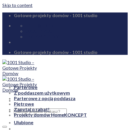
Skip to content
Gotowe projekty domów - 1001 studio
biuro@1001studio.pl
08:00 - 17:00
+48 726 328 388
Gotowe projekty domów - 1001 studio
Parterowe
Z poddaszem użytkowym
Parterowe z opcją poddasza
Piętrowe
Zapytaj o rabat!
Projekty domów HomeKONCEPT
Ulubione