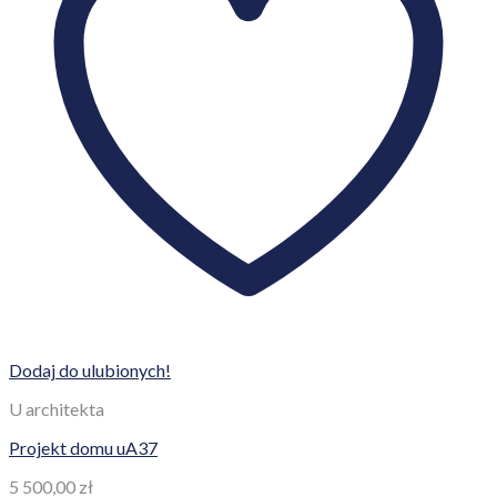
Dodaj do ulubionych!
U architekta
Projekt domu uA37
5 500,00
zł