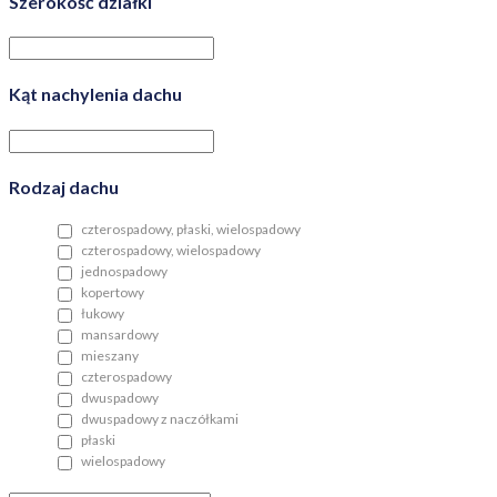
Szerokość działki
Kąt nachylenia dachu
Rodzaj dachu
czterospadowy, płaski, wielospadowy
czterospadowy, wielospadowy
jednospadowy
kopertowy
łukowy
mansardowy
mieszany
czterospadowy
dwuspadowy
dwuspadowy z naczółkami
płaski
wielospadowy