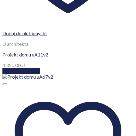
Dodaj do ulubionych!
U architekta
Projekt domu uA11v2
4 350,00
zł
Dodaj do koszyka