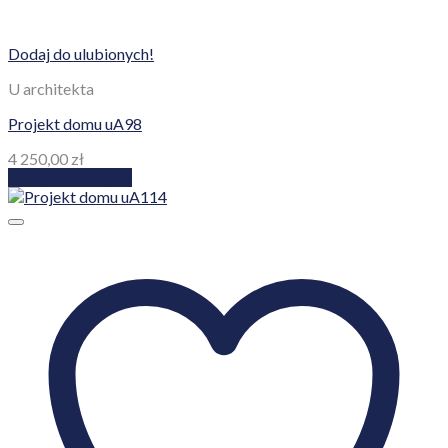
Dodaj do ulubionych!
U architekta
Projekt domu uA98
4 250,00
zł
Dodaj do koszyka