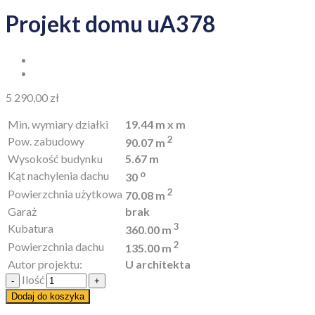
Projekt domu uA378
5 290,00
zł
Min. wymiary działki
19.44 m x m
2
Pow. zabudowy
90.07 m
Wysokość budynku
5.67 m
o
Kąt nachylenia dachu
30
2
Powierzchnia użytkowa
70.08 m
Garaż
brak
3
Kubatura
360.00 m
2
Powierzchnia dachu
135.00 m
Autor projektu:
U architekta
Ilość
Dodaj do koszyka