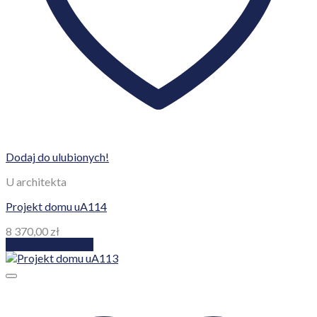
Dodaj do ulubionych!
U architekta
Projekt domu uA114
8 370,00
zł
Dodaj do koszyka