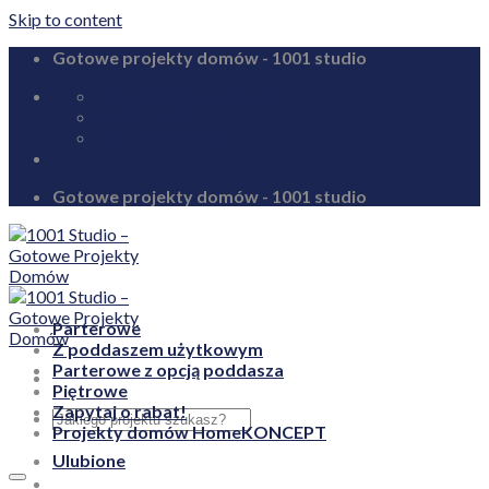
Skip to content
Gotowe projekty domów - 1001 studio
biuro@1001studio.pl
08:00 - 17:00
+48 726 328 388
Gotowe projekty domów - 1001 studio
Parterowe
Z poddaszem użytkowym
Parterowe z opcją poddasza
Piętrowe
Zapytaj o rabat!
Projekty domów HomeKONCEPT
Ulubione