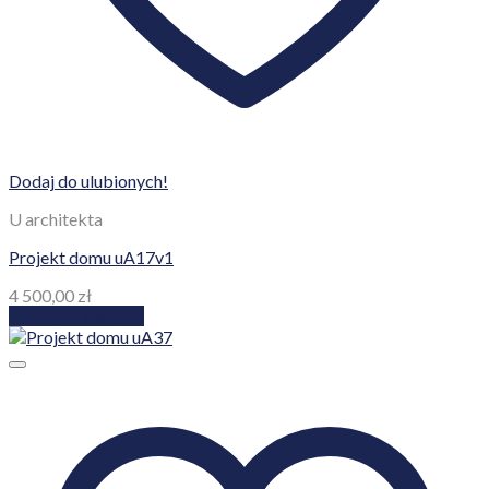
Dodaj do ulubionych!
U architekta
Projekt domu uA17v1
4 500,00
zł
Dodaj do koszyka