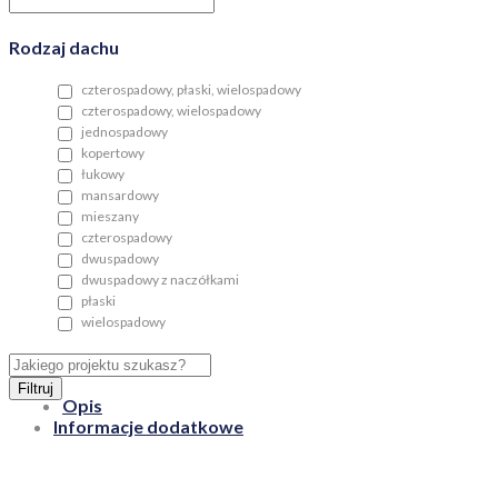
Rodzaj dachu
czterospadowy, płaski, wielospadowy
czterospadowy, wielospadowy
jednospadowy
kopertowy
łukowy
mansardowy
mieszany
czterospadowy
dwuspadowy
dwuspadowy z naczółkami
płaski
wielospadowy
Filtruj
Opis
Informacje dodatkowe