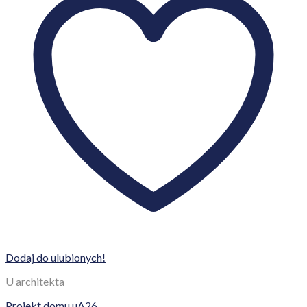
Dodaj do ulubionych!
U architekta
Projekt domu uA26