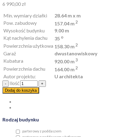
6 990,00
zł
Min. wymiary działki
28.64 m x m
2
Pow. zabudowy
157.04 m
Wysokość budynku
9.00 m
o
Kąt nachylenia dachu
35
2
Powierzchnia użytkowa
158.30 m
Garaż
dwustanowiskowy
3
Kubatura
920.00 m
2
Powierzchnia dachu
164.00 m
Autor projektu:
U architekta
Ilość
Dodaj do koszyka
Rodzaj budynku
parterowy z poddaszem
parterowy z poddaszem użytkowym