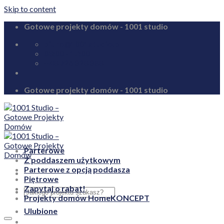
Skip to content
Gotowe projekty domów - 1001 studio
biuro@1001studio.pl
08:00 - 17:00
+48 726 328 388
Gotowe projekty domów - 1001 studio
Parterowe
Z poddaszem użytkowym
Parterowe z opcją poddasza
Piętrowe
Zapytaj o rabat!
Projekty domów HomeKONCEPT
Ulubione