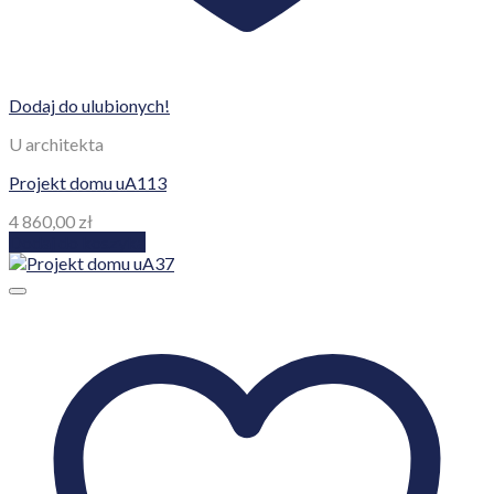
Dodaj do ulubionych!
U architekta
Projekt domu uA113
4 860,00
zł
Dodaj do koszyka