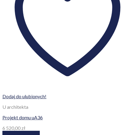
Dodaj do ulubionych!
U architekta
Projekt domu uA36
6 520,00
zł
Dodaj do koszyka