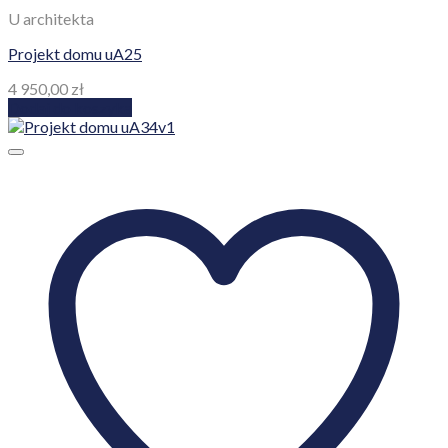
U architekta
Projekt domu uA25
4 950,00
zł
Dodaj do koszyka