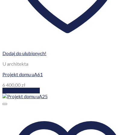
Dodaj do ulubionych!
U architekta
Projekt domu uA61
6 400,00
zł
Dodaj do koszyka