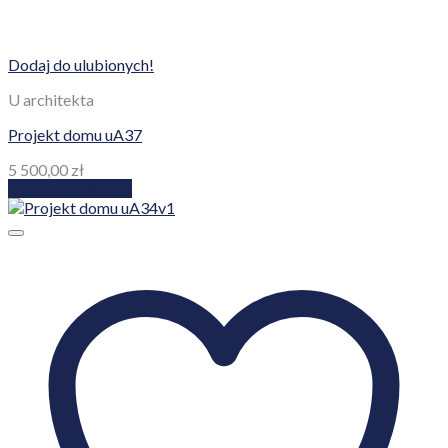
Dodaj do ulubionych!
U architekta
Projekt domu uA37
5 500,00
zł
Dodaj do koszyka