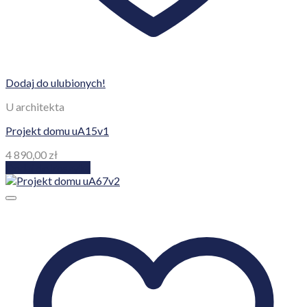
Dodaj do ulubionych!
U architekta
Projekt domu uA15v1
4 890,00
zł
Dodaj do koszyka