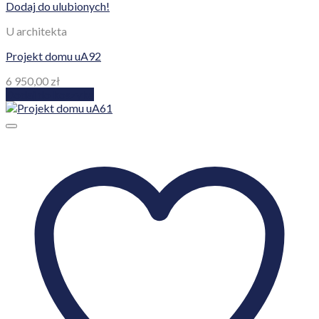
Dodaj do ulubionych!
U architekta
Projekt domu uA92
6 950,00
zł
Dodaj do koszyka