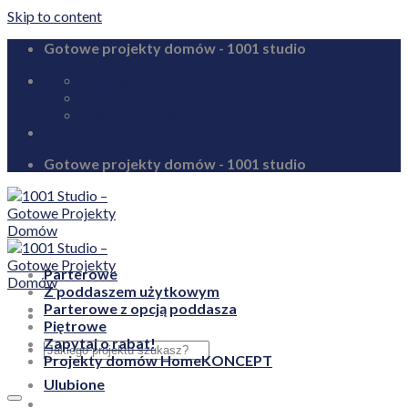
Skip to content
Gotowe projekty domów - 1001 studio
biuro@1001studio.pl
08:00 - 17:00
+48 726 328 388
Gotowe projekty domów - 1001 studio
Parterowe
Z poddaszem użytkowym
Parterowe z opcją poddasza
Piętrowe
Zapytaj o rabat!
Projekty domów HomeKONCEPT
Ulubione