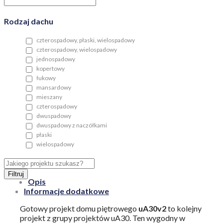
Rodzaj dachu
czterospadowy, płaski, wielospadowy
czterospadowy, wielospadowy
jednospadowy
kopertowy
łukowy
mansardowy
mieszany
czterospadowy
dwuspadowy
dwuspadowy z naczółkami
płaski
wielospadowy
Filtruj
Opis
Informacje dodatkowe
Gotowy projekt domu piętrowego
uA30v2
to kolejny
projekt z grupy projektów uA30. Ten wygodny w