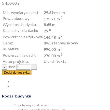
5 450,00
zł
Min. wymiary działki
29.69 m x m
2
Pow. zabudowy
175.71 m
Wysokość budynku
8.65 m
o
Kąt nachylenia dachu
25
2
Powierzchnia użytkowa
146.48 m
Garaż
dwustanowiskowy
3
Kubatura
990.00 m
2
Powierzchnia dachu
270.00 m
Autor projektu:
U architekta
Ilość
Dodaj do koszyka
Rodzaj budynku
parterowy z poddaszem
parterowy z poddaszem użytkowym