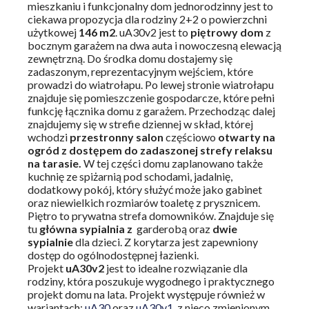
mieszkaniu i funkcjonalny dom jednorodzinny jest to
ciekawa propozycja dla rodziny 2+2 o powierzchni
użytkowej
146 m2
. uA30v2 jest to
piętrowy dom
z
bocznym garażem na dwa auta i nowoczesną elewacją
zewnętrzną. Do środka domu dostajemy się
zadaszonym, reprezentacyjnym wejściem, które
prowadzi do wiatrołapu. Po lewej stronie wiatrołapu
znajduje się pomieszczenie gospodarcze, które pełni
funkcję łącznika domu z garażem. Przechodząc dalej
znajdujemy się w strefie dziennej w skład, której
wchodzi
przestronny salon
częściowo
otwarty na
ogród z dostępem do zadaszonej strefy relaksu
na tarasie.
W tej części domu zaplanowano także
kuchnię ze spiżarnią pod schodami, jadalnię,
dodatkowy pokój, który służyć może jako gabinet
oraz niewielkich rozmiarów toaletę z prysznicem.
Piętro to prywatna strefa domowników. Znajduje się
tu
główna sypialnia z
garderobą oraz
dwie
sypialnie
dla dzieci. Z korytarza jest zapewniony
dostęp do ogólnodostępnej łazienki.
Projekt
uA30v2
jest to idealne rozwiązanie dla
rodziny, która poszukuje wygodnego i praktycznego
projekt domu na lata. Projekt występuje również w
wariantach:
uA30
oraz
uA30v1
, z nieco zmienionym