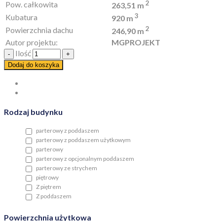
2
Pow. całkowita
263,51 m
3
Kubatura
920 m
2
Powierzchnia dachu
246,90 m
Autor projektu:
MGPROJEKT
Ilość
Dodaj do koszyka
Rodzaj budynku
parterowy z poddaszem
parterowy z poddaszem użytkowym
parterowy
parterowy z opcjonalnym poddaszem
parterowy ze strychem
piętrowy
Z piętrem
Z poddaszem
Powierzchnia użytkowa