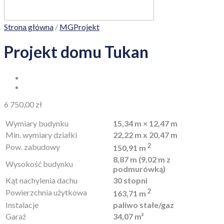
Strona główna
/
MGProjekt
Projekt domu Tukan
6 750,00
zł
Wymiary budynku
15,34 m × 12,47 m
Min. wymiary działki
22,22 m x 20,47 m
2
Pow. zabudowy
150,91 m
8,87 m (9,02 m z
Wysokość budynku
podmurówką)
Kąt nachylenia dachu
30 stopni
2
Powierzchnia użytkowa
163,71 m
Instalacje
paliwo stałe/gaz
Garaż
34,07 m²