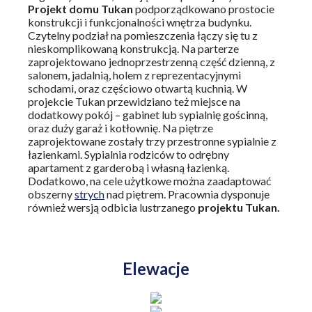
Projekt domu Tukan
podporządkowano prostocie
konstrukcji i funkcjonalności wnętrza budynku.
Czytelny podział na pomieszczenia łączy się tu z
nieskomplikowaną konstrukcją. Na parterze
zaprojektowano jednoprzestrzenną część dzienną, z
salonem, jadalnią, holem z reprezentacyjnymi
schodami, oraz częściowo otwartą kuchnią. W
projekcie Tukan przewidziano też miejsce na
dodatkowy pokój – gabinet lub sypialnię gościnną,
oraz duży garaż i kotłownię. Na piętrze
zaprojektowane zostały trzy przestronne sypialnie z
łazienkami. Sypialnia rodziców to odrębny
apartament z garderobą i własną łazienką.
Dodatkowo, na cele użytkowe można zaadaptować
obszerny
strych
nad piętrem. Pracownia dysponuje
również wersją odbicia lustrzanego
projektu Tukan.
Elewacje