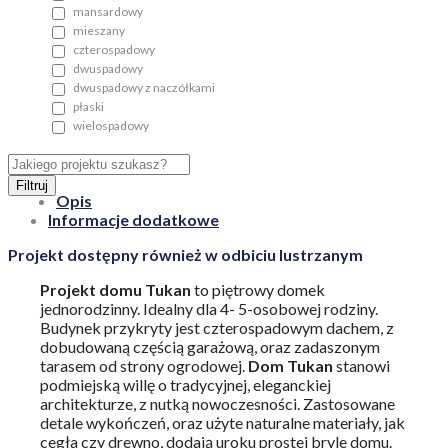
mansardowy
mieszany
czterospadowy
dwuspadowy
dwuspadowy z naczółkami
płaski
wielospadowy
Filtruj
Opis
Informacje dodatkowe
Projekt dostępny również w odbiciu lustrzanym
Projekt domu Tukan
to piętrowy domek
jednorodzinny. Idealny dla 4- 5-osobowej rodziny.
Budynek przykryty jest czterospadowym dachem, z
dobudowaną częścią garażową, oraz zadaszonym
tarasem od strony ogrodowej.
Dom Tukan
stanowi
podmiejską willę o tradycyjnej, eleganckiej
architekturze, z nutką nowoczesności. Zastosowane
detale wykończeń, oraz użyte naturalne materiały, jak
cegła czy drewno, dodają uroku prostej bryle domu.