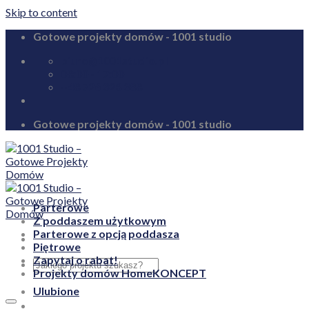
Skip to content
Gotowe projekty domów - 1001 studio
biuro@1001studio.pl
08:00 - 17:00
+48 726 328 388
Gotowe projekty domów - 1001 studio
Parterowe
Z poddaszem użytkowym
Parterowe z opcją poddasza
Piętrowe
Zapytaj o rabat!
Projekty domów HomeKONCEPT
Ulubione