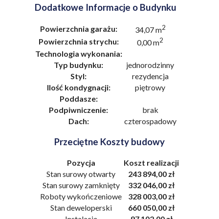
Dodatkowe Informacje o Budynku
2
Powierzchnia garażu:
34,07 m
2
Powierzchnia strychu:
0,00 m
Technologia wykonania:
Typ budynku:
jednorodzinny
Styl:
rezydencja
Ilość kondygnacji:
piętrowy
Poddasze:
Podpiwniczenie:
brak
Dach:
czterospadowy
Przeciętne Koszty budowy
Pozycja
Koszt realizacji
Stan surowy otwarty
243 894,00 zł
Stan surowy zamknięty
332 046,00 zł
Roboty wykończeniowe
328 003,00 zł
Stan deweloperski
660 050,00 zł
Instalacje
97 102,00 zł