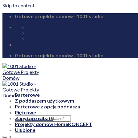
Skip to content
Gotowe projekty domów - 1001 studio
biuro@1001studio.pl
08:00 - 17:00
+48 726 328 388
Gotowe projekty domów - 1001 studio
Parterowe
Z poddaszem użytkowym
Parterowe z opcją poddasza
Piętrowe
Zapytaj o rabat!
Projekty domów HomeKONCEPT
Ulubione