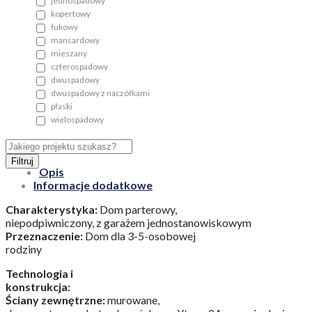
jednospadowy
kopertowy
łukowy
mansardowy
mieszany
czterospadowy
dwuspadowy
dwuspadowy z naczółkami
płaski
wielospadowy
Filtruj
Opis
Informacje dodatkowe
Charakterystyka:
Dom parterowy,
niepodpiwniczony, z garażem jednostanowiskowym
Przeznaczenie:
Dom dla 3-5-osobowej
rodziny
Technologia i
konstrukcja:
Ściany zewnętrzne:
murowane,