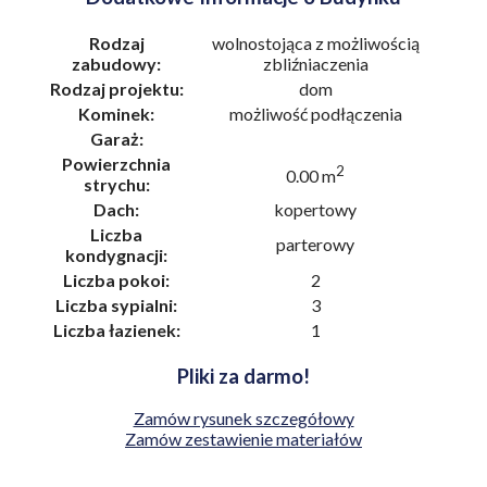
Rodzaj
wolnostojąca z możliwością
zabudowy:
zbliźniaczenia
Rodzaj projektu:
dom
Kominek:
możliwość podłączenia
Garaż:
Powierzchnia
2
0.00 m
strychu:
Dach:
kopertowy
Liczba
parterowy
kondygnacji:
Liczba pokoi:
2
Liczba sypialni:
3
Liczba łazienek:
1
Pliki za darmo!
Zamów rysunek szczegółowy
Zamów zestawienie materiałów