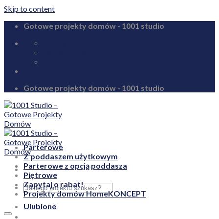
Skip to content
Gotowe projekty domów - 1001 studio
biuro@1001studio.pl
08:00 - 17:00
+48 726 328 388
Gotowe projekty domów - 1001 studio
Parterowe
Z poddaszem użytkowym
Parterowe z opcją poddasza
Piętrowe
Zapytaj o rabat!
Projekty domów HomeKONCEPT
Ulubione