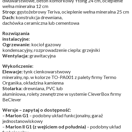
dwuwarstwowe, beton komórkowy Ytong 24 cm, ocieplenie
wełna mineralna 12 cm
Strop:
gęstożebrowy Teriva, ocieplenie wełna mineralna 25 cm
Dach:
konstrukcja drewniana,
dachówka ceramiczna lub cementowa
Rozwiązania
instalacyjne:
Ogrzewanie:
kocioł gazowy
kondensacyjny, rozprowadzenie ciepła: grzejniki
Wentylacja:
grawitacyjna
Wykończenie:
Elewacje:
tynk cienkowarstwowy
mineralny, np. w kolorze TO-PA001 z palety firmy Termo
Organika, okładzina kamienna
Stolarka:
drewniana, PVC lub
aluminiowa, rolety zewnętrzne w systemie CleverBox firmy
BeClever
Wersje – zapytaj o dostępność:
–
Marlon G1
– podobny układ funkcjonalny, garaż
jednostanowiskowy
–
Marlon II G1 (z wejściem od południa)
– podobny układ