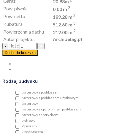
Garaż
20.98m
2
Pow. piwnic
0.00 m
2
Pow. netto
189.28 m
3
Kubatura
512.60 m
2
Powierzchnia dachu
212.00 m
Autor projektu:
Archipelag.pl
Ilość
Dodaj do koszyka
Rodzaj budynku
parterowy z poddaszem
parterowy z poddaszem użytkowym
parterowy
parterowy z opcjonalnym poddaszem
parterowy ze strychem
piętrowy
Z piętrem
Z poddaszem