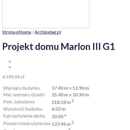
Strona główna
/
Archipelag.pl
Projekt domu Marlon III G1
4 599,99
zł
Wymiary budynku
17.40 m × 12.90 m
Min. wymiary działki
25.40 m x 20.90 m
2
Pow. zabudowy
218.18 m
Wysokość budynku
6.02 m
o
Kąt nachylenia dachu
20.00
2
Powierzchnia użytkowa
123.96 m
2