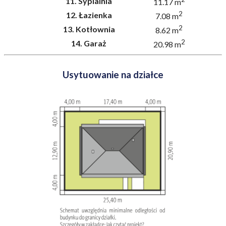
11.
Sypialnia
11.17 m
2
12.
Łazienka
7.08 m
2
13.
Kotłownia
8.62 m
2
14.
Garaż
20.98 m
Usytuowanie na działce