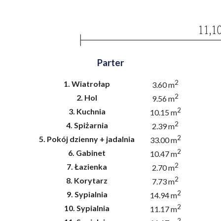
Parter
2
1.
Wiatrołap
3.60 m
2
2.
Hol
9.56 m
2
3.
Kuchnia
10.15 m
2
4.
Spiżarnia
2.39 m
2
5.
Pokój dzienny + jadalnia
33.00 m
2
6.
Gabinet
10.47 m
2
7.
Łazienka
2.70 m
2
8.
Korytarz
7.73 m
2
9.
Sypialnia
14.94 m
2
10.
Sypialnia
11.17 m
2