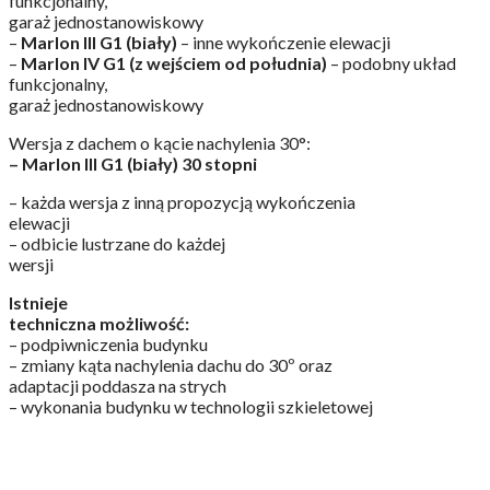
funkcjonalny,
garaż jednostanowiskowy
–
Marlon III G1 (biały)
– inne wykończenie elewacji
–
Marlon IV G1 (z wejściem od południa)
– podobny układ
funkcjonalny,
garaż jednostanowiskowy
Wersja z dachem o kącie nachylenia 30°:
– Marlon III G1 (biały) 30 stopni
– każda wersja z inną propozycją wykończenia
elewacji
– odbicie lustrzane do każdej
wersji
Istnieje
techniczna możliwość:
– podpiwniczenia budynku
– zmiany kąta nachylenia dachu do 30º oraz
adaptacji poddasza na strych
– wykonania budynku w technologii szkieletowej