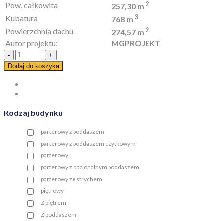
2
Pow. całkowita
257,30 m
3
Kubatura
768 m
2
Powierzchnia dachu
274,57 m
Autor projektu:
MGPROJEKT
Ilość
Dodaj do koszyka
Rodzaj budynku
parterowy z poddaszem
parterowy z poddaszem użytkowym
parterowy
parterowy z opcjonalnym poddaszem
parterowy ze strychem
piętrowy
Z piętrem
Z poddaszem