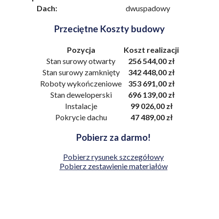
Dach:
dwuspadowy
Przeciętne Koszty budowy
Pozycja
Koszt realizacji
Stan surowy otwarty
256 544,00 zł
Stan surowy zamknięty
342 448,00 zł
Roboty wykończeniowe
353 691,00 zł
Stan deweloperski
696 139,00 zł
Instalacje
99 026,00 zł
Pokrycie dachu
47 489,00 zł
Pobierz za darmo!
Pobierz rysunek szczegółowy
Pobierz zestawienie materiałów