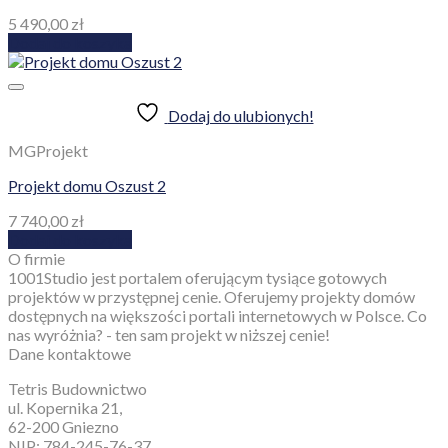
5 490,00
zł
Dodaj do koszyka
Dodaj do ulubionych!
MGProjekt
Projekt domu Oszust 2
7 740,00
zł
Dodaj do koszyka
O firmie
1001Studio jest portalem oferującym tysiące gotowych
projektów w przystępnej cenie. Oferujemy projekty domów
dostępnych na większości portali internetowych w Polsce. Co
nas wyróżnia? - ten sam projekt w niższej cenie!
Dane kontaktowe
Tetris Budownictwo
ul. Kopernika 21,
62-200 Gniezno
NIP: 784-245-76-37