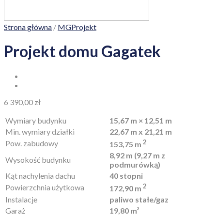
Strona główna
/
MGProjekt
Projekt domu Gagatek
6 390,00
zł
Wymiary budynku
15,67 m × 12,51 m
Min. wymiary działki
22,67 m x 21,21 m
2
Pow. zabudowy
153,75 m
8,92 m (9,27 m z
Wysokość budynku
podmurówką)
Kąt nachylenia dachu
40 stopni
2
Powierzchnia użytkowa
172,90 m
Instalacje
paliwo stałe/gaz
Garaż
19,80 m²