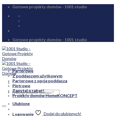
Skip
Gotowe projekty domów - 1001 studio
to
biuro@1001studio.pl
content
08:00 - 17:00
+48 726 328 388
Gotowe projekty domów - 1001 studio
Parterowe
Z poddaszem użytkowym
Parterowe z opcją poddasza
Piętrowe
Zapytaj o rabat!
Projekty domów HomeKONCEPT
Ulubione
Dodaj do ulubionych!
Logowanie