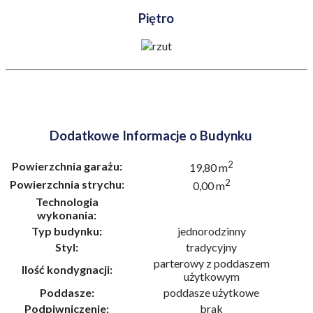
Piętro
Dodatkowe Informacje o Budynku
2
Powierzchnia garażu:
19,80 m
2
Powierzchnia strychu:
0,00 m
Technologia
wykonania:
Typ budynku:
jednorodzinny
Styl:
tradycyjny
parterowy z poddaszem
Ilość kondygnacji:
użytkowym
Poddasze:
poddasze użytkowe
Podpiwniczenie:
brak