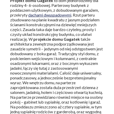
Projekt domu Gagatek
to dom jednorodzinny dla
rodziny 4- 6-osobowej. Parterowy budynek z
poddaszem użytkowym, z dobudowanym garażem,
przekryty
dachami dwuspadowymi
. Rzut parteru
zbudowano na planie kwadratu z jasnym podziałem
ścianami konstrukcyjnymi na dziewięć mniejszych
części. Zasada taka daje bardzo czytelny, prosty i
czysty układ konstrukcyjny budynku, co ułatwi
realizację. W
projekcie domu Gagatek
także
architektura zewnętrzna podporządkowana jest
zasadzie symetrii – jedynym od niej odstępstwem jest
dobudowany z boku garaż. Tradycyjny styl domu, z
podcieniem wejściowym i kolumnami, z centralnie
osadzonymi lukarnami, oraz z bocznym wykuszem
jadalni, łączy się tutaj z zastosowanymi
nowoczesnymi materiałami. Całość daje uniwersalny,
ponadczasowy, a jednocześnie bezpretensjonalny
wyraz. We wnętrzu domu, na parterze
zaprojektowana została duża przestrzeń dzienna z
salonem, jadalnią, holem i częściowo otwartą kuchnią.
Na parterze przewidziano również miejsce na osobny
pokój – gabinet lub sypialnię, oraz kotłownię i garaż.
Na poddaszu zmieszczono aż cztery sypialnie, w tym
jedną sypialnię rodziców z garderobą, oraz wygodną