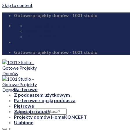
Skip to content
Gotowe projekty domów - 1001 studio
biuro@1001studio.pl
08:00 - 17:00
+48 726 328 388
Gotowe projekty domów - 1001 studio
Parterowe
Z poddaszem użytkowym
Parterowe z opcją poddasza
Piętrowe
Zapytaj o rabat!
Projekty domów HomeKONCEPT
Ulubione