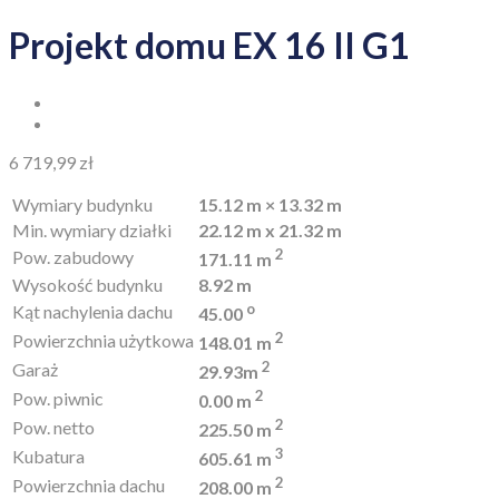
Projekt domu EX 16 II G1
6 719,99
zł
Wymiary budynku
15.12 m × 13.32 m
Min. wymiary działki
22.12 m x 21.32 m
2
Pow. zabudowy
171.11 m
Wysokość budynku
8.92 m
o
Kąt nachylenia dachu
45.00
2
Powierzchnia użytkowa
148.01 m
2
Garaż
29.93m
2
Pow. piwnic
0.00 m
2
Pow. netto
225.50 m
3
Kubatura
605.61 m
2
Powierzchnia dachu
208.00 m