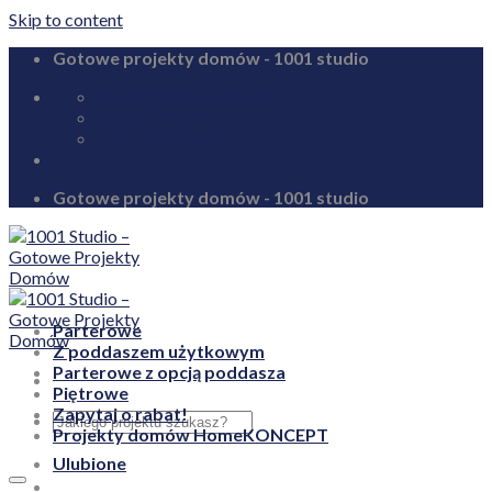
Skip to content
Gotowe projekty domów - 1001 studio
biuro@1001studio.pl
08:00 - 17:00
+48 726 328 388
Gotowe projekty domów - 1001 studio
Parterowe
Z poddaszem użytkowym
Parterowe z opcją poddasza
Piętrowe
Zapytaj o rabat!
Projekty domów HomeKONCEPT
Ulubione