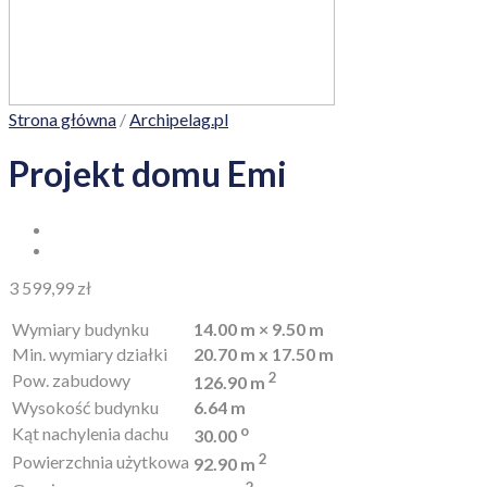
Strona główna
/
Archipelag.pl
Projekt domu Emi
3 599,99
zł
Wymiary budynku
14.00 m × 9.50 m
Min. wymiary działki
20.70 m x 17.50 m
2
Pow. zabudowy
126.90 m
Wysokość budynku
6.64 m
o
Kąt nachylenia dachu
30.00
2
Powierzchnia użytkowa
92.90 m
2