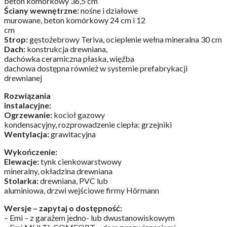
beton komórkowy 36,5 cm
Ściany wewnętrzne:
nośne i działowe
murowane, beton komórkowy 24 cm i 12
cm
Strop:
gęstożebrowy Teriva, ocieplenie wełna mineralna 30 cm
Dach:
konstrukcja drewniana,
dachówka ceramiczna płaska, więźba
dachowa dostępna również w systemie prefabrykacji
drewnianej
Rozwiązania
instalacyjne:
Ogrzewanie:
kocioł gazowy
kondensacyjny, rozprowadzenie ciepła: grzejniki
Wentylacja:
grawitacyjna
Wykończenie:
Elewacje:
tynk cienkowarstwowy
mineralny, okładzina drewniana
Stolarka:
drewniana, PVC lub
aluminiowa, drzwi wejściowe firmy Hörmann
Wersje – zapytaj o dostępność:
– Emi – z garażem jedno- lub dwustanowiskowym