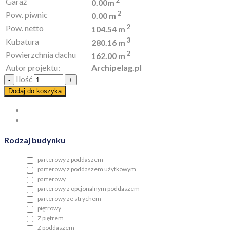
Garaż
0.00m
2
Pow. piwnic
0.00 m
2
Pow. netto
104.54 m
3
Kubatura
280.16 m
2
Powierzchnia dachu
162.00 m
Autor projektu:
Archipelag.pl
Ilość
Dodaj do koszyka
Rodzaj budynku
parterowy z poddaszem
parterowy z poddaszem użytkowym
parterowy
parterowy z opcjonalnym poddaszem
parterowy ze strychem
piętrowy
Z piętrem
Z poddaszem