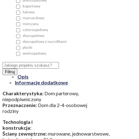
jednospadowy
kopertowy
łukowy
mansardowy
mieszany
czterospadowy
dwuspadowy
dwuspadowy z naczółkami
płaski
wielospadowy
Filtruj
Opis
Informacje dodatkowe
Charakterystyka:
Dom parterowy,
niepodpiwniczony
Przeznaczenie:
Dom dla 2-4-osobowej
rodziny
Technologia i
konstrukcja:
Ściany zewnętrzne:
murowane, jednowarstwowe,