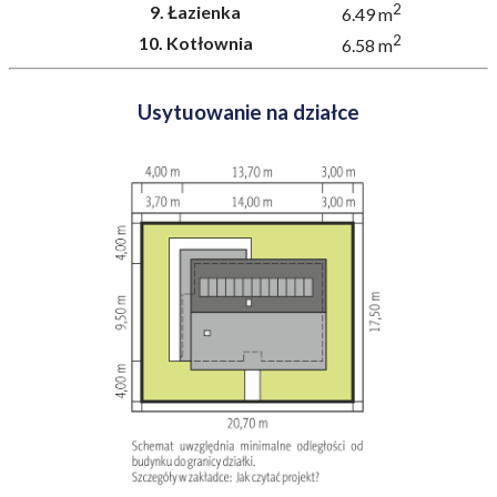
2
9.
Łazienka
6.49 m
2
10.
Kotłownia
6.58 m
Usytuowanie na działce