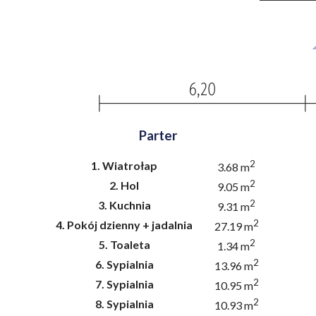
Parter
2
1.
Wiatrołap
3.68 m
2
2.
Hol
9.05 m
2
3.
Kuchnia
9.31 m
2
4.
Pokój dzienny + jadalnia
27.19 m
2
5.
Toaleta
1.34 m
2
6.
Sypialnia
13.96 m
2
7.
Sypialnia
10.95 m
2
8.
Sypialnia
10.93 m