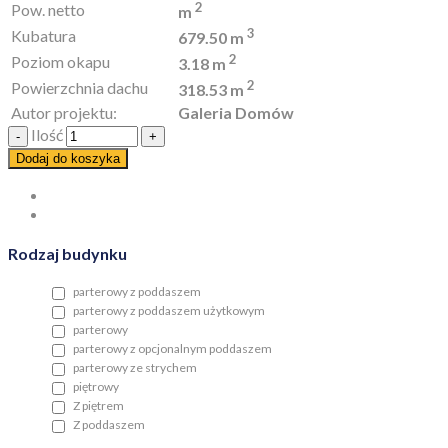
2
Pow. netto
m
3
Kubatura
679.50 m
2
Poziom okapu
3.18 m
2
Powierzchnia dachu
318.53 m
Autor projektu:
Galeria Domów
Ilość
Dodaj do koszyka
Rodzaj budynku
parterowy z poddaszem
parterowy z poddaszem użytkowym
parterowy
parterowy z opcjonalnym poddaszem
parterowy ze strychem
piętrowy
Z piętrem
Z poddaszem