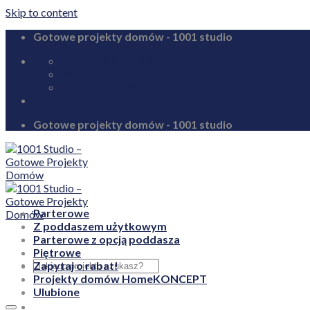
Skip to content
Gotowe projekty domów - 1001 studio
biuro@1001studio.pl
08:00 - 17:00
+48 726 328 388
Gotowe projekty domów - 1001 studio
Parterowe
Z poddaszem użytkowym
Parterowe z opcją poddasza
Piętrowe
Zapytaj o rabat!
Projekty domów HomeKONCEPT
Ulubione