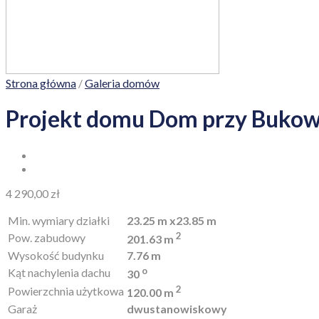
Strona główna
/
Galeria domów
Projekt domu Dom przy Bukow
4 290,00
zł
Min. wymiary działki
23.25 m x23.85 m
2
Pow. zabudowy
201.63 m
Wysokość budynku
7.76 m
o
Kąt nachylenia dachu
30
2
Powierzchnia użytkowa
120.00 m
Garaż
dwustanowiskowy