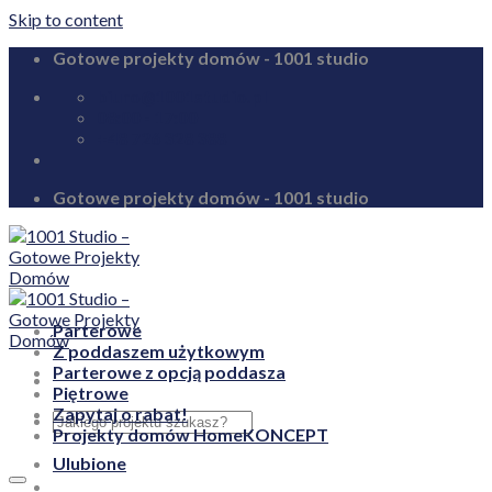
Skip to content
Gotowe projekty domów - 1001 studio
biuro@1001studio.pl
08:00 - 17:00
+48 726 328 388
Gotowe projekty domów - 1001 studio
Parterowe
Z poddaszem użytkowym
Parterowe z opcją poddasza
Piętrowe
Zapytaj o rabat!
Projekty domów HomeKONCEPT
Ulubione