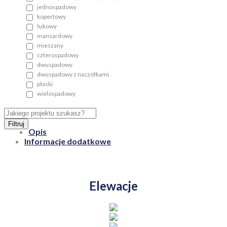
jednospadowy
kopertowy
łukowy
mansardowy
mieszany
czterospadowy
dwuspadowy
dwuspadowy z naczółkami
płaski
wielospadowy
Filtruj
Opis
Informacje dodatkowe
Elewacje