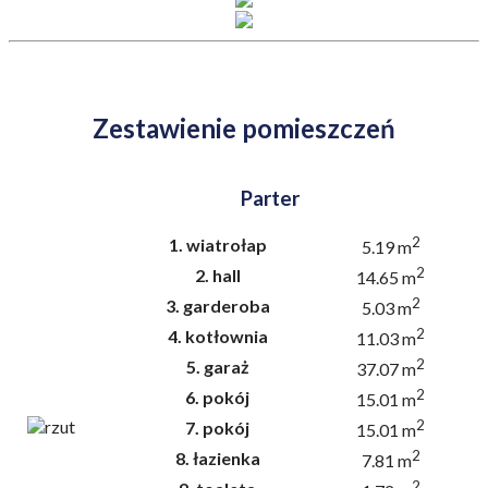
Zestawienie pomieszczeń
Parter
2
1.
wiatrołap
5.19 m
2
2.
hall
14.65 m
2
3.
garderoba
5.03 m
2
4.
kotłownia
11.03 m
2
5.
garaż
37.07 m
2
6.
pokój
15.01 m
2
7.
pokój
15.01 m
2
8.
łazienka
7.81 m
2