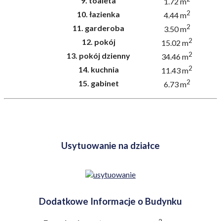
9.
toaleta
1.72 m
2
10.
łazienka
4.44 m
2
11.
garderoba
3.50 m
2
12.
pokój
15.02 m
2
13.
pokój dzienny
34.46 m
2
14.
kuchnia
11.43 m
2
15.
gabinet
6.73 m
Usytuowanie na działce
Dodatkowe Informacje o Budynku