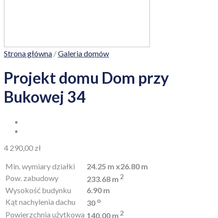
Strona główna
/
Galeria domów
Projekt domu Dom przy
Bukowej 34
4 290,00
zł
Min. wymiary działki
24.25 m x26.80 m
2
Pow. zabudowy
233.68 m
Wysokość budynku
6.90 m
o
Kąt nachylenia dachu
30
2
Powierzchnia użytkowa
140.00 m