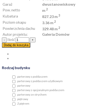
Garaż
dwustanowiskowy
2
Pow. netto
m
3
Kubatura
827.23 m
2
Poziom okapu
3.36 m
2
Powierzchnia dachu
329.48 m
Autor projektu:
Galeria Domów
Ilość
Dodaj do koszyka
Rodzaj budynku
parterowy z poddaszem
parterowy z poddaszem użytkowym
parterowy
parterowy z opcjonalnym poddaszem
parterowy ze strychem
piętrowy
Z piętrem