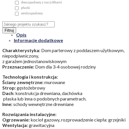
dwuspadowy z naczółkami
płaski
wielospadowy
Filtruj
Opis
Informacje dodatkowe
Charakterystyka:
Dom parterowy z poddaszem użytkowym,
niepodpiwniczony,
z garażem jednostanowiskowym
Przeznaczenie:
Dom dla 3-4 osobowej rodziny
Technologia i konstrukcja:
Ściany zewnętrzne:
murowane
Strop:
gęstożebrowy
Dach:
konstrukcja drewniana, dachówka
płaska lub inna o podobnych parametrach.
Inne:
schody wewnętrzne drewniane
Rozwiązania instalacyjne:
Ogrzewanie:
kocioł gazowy, rozprowadzenie ciepła: grzejniki
Wentylacja:
grawitacyjna