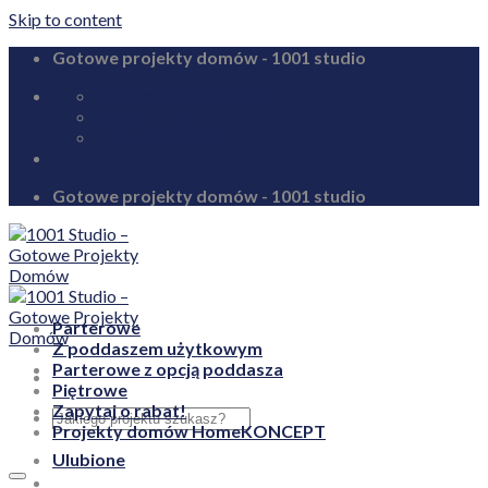
Skip to content
Gotowe projekty domów - 1001 studio
biuro@1001studio.pl
08:00 - 17:00
+48 726 328 388
Gotowe projekty domów - 1001 studio
Parterowe
Z poddaszem użytkowym
Parterowe z opcją poddasza
Piętrowe
Zapytaj o rabat!
Projekty domów HomeKONCEPT
Ulubione