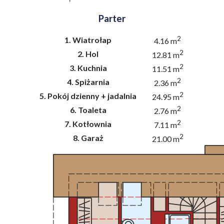
Parter
2
1.
Wiatrołap
4.16 m
2
2.
Hol
12.81 m
2
3.
Kuchnia
11.51 m
2
4.
Spiżarnia
2.36 m
2
5.
Pokój dzienny + jadalnia
24.95 m
2
6.
Toaleta
2.76 m
2
7.
Kotłownia
7.11 m
2
8.
Garaż
21.00 m