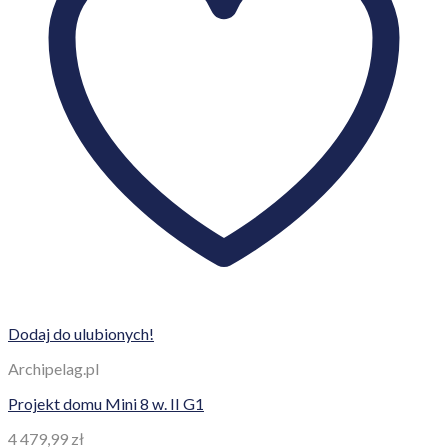
Dodaj do ulubionych!
Archipelag.pl
Projekt domu Mini 8 w. II G1
4 479,99
zł