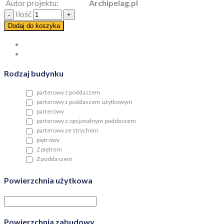
Autor projektu:
Archipelag.pl
Ilość
Dodaj do koszyka
Rodzaj budynku
parterowy z poddaszem
parterowy z poddaszem użytkowym
parterowy
parterowy z opcjonalnym poddaszem
parterowy ze strychem
piętrowy
Z piętrem
Z poddaszem
Powierzchnia użytkowa
Powierzchnia zabudowy