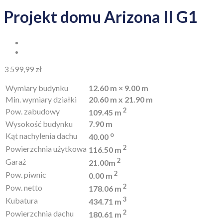
Projekt domu Arizona II G1
3 599,99
zł
Wymiary budynku
12.60 m × 9.00 m
Min. wymiary działki
20.60 m x 21.90 m
2
Pow. zabudowy
109.45 m
Wysokość budynku
7.90 m
o
Kąt nachylenia dachu
40.00
2
Powierzchnia użytkowa
116.50 m
2
Garaż
21.00m
2
Pow. piwnic
0.00 m
2
Pow. netto
178.06 m
3
Kubatura
434.71 m
2
Powierzchnia dachu
180.61 m