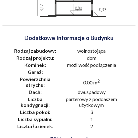
Dodatkowe Informacje o Budynku
Rodzaj zabudowy:
wolnostojąca
Rodzaj projektu:
dom
Kominek:
możliwość podłączenia
Garaż:
Powierzchnia
2
0.00 m
strychu:
Dach:
dwuspadowy
Liczba
parterowy z poddaszem
kondygnacji:
użytkowym
Liczba pokoi:
3
Liczba sypialni:
1
Liczba łazienek:
2