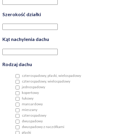
Szerokość działki
Kąt nachylenia dachu
Rodzaj dachu
czterospadowy, płaski, wielospadowy
czterospadowy, wielospadowy
jednospadowy
kopertowy
łukowy
mansardowy
mieszany
czterospadowy
dwuspadowy
dwuspadowy z naczółkami
płaski