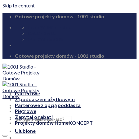
Skip to content
Gotowe projekty domów - 1001 studio
biuro@1001studio.pl
08:00 - 17:00
+48 726 328 388
Gotowe projekty domów - 1001 studio
Parterowe
Z poddaszem użytkowym
Parterowe z opcją poddasza
Piętrowe
Zapytaj o rabat!
Projekty domów HomeKONCEPT
Ulubione