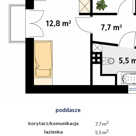
poddasze
2
korytarz/komunikacja
7.7 m
2
łazienka
5.5 m