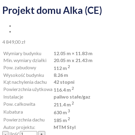
Projekt domu Alka (CE)
4 849,00
zł
Wymiary budynku
12.05 m × 11.83 m
Min. wymiary działki
20.05 m x 21.43 m
2
Pow. zabudowy
112 m
Wysokość budynku
8.26 m
Kąt nachylenia dachu
42 stopni
2
Powierzchnia użytkowa
116.4 m
Instalacje
paliwo stałe/gaz
2
Pow. całkowita
211.4 m
3
Kubatura
630 m
2
Powierzchnia dachu
185 m
Autor projektu:
MTM Styl
Ilość