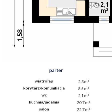
parter
2
wiatrołap
2.3 m
2
korytarz/komunikacja
8.5 m
2
wc
2.1 m
2
kuchnia/jadalnia
20.7 m
2
salon
22.7 m