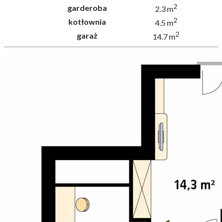
2
garderoba
2.3 m
2
kotłownia
4.5 m
2
garaż
14.7 m