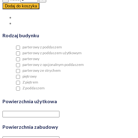
Dodaj do koszyka
Rodzaj budynku
parterowy z poddaszem
parterowy z poddaszem użytkowym
parterowy
parterowy z opcjonalnym poddaszem
parterowy ze strychem
piętrowy
Z piętrem
Z poddaszem
Powierzchnia użytkowa
Powierzchnia zabudowy