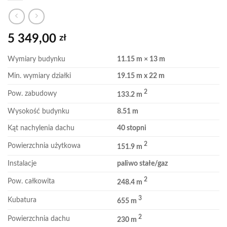
5 349,00
zł
Wymiary budynku
11.15 m × 13 m
Min. wymiary działki
19.15 m x 22 m
2
Pow. zabudowy
133.2 m
Wysokość budynku
8.51 m
Kąt nachylenia dachu
40 stopni
2
Powierzchnia użytkowa
151.9 m
Instalacje
paliwo stałe/gaz
2
Pow. całkowita
248.4 m
3
Kubatura
655 m
2
Powierzchnia dachu
230 m