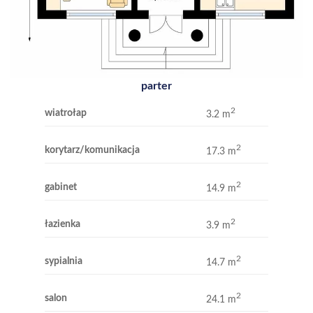
parter
2
wiatrołap
3.2 m
2
korytarz/komunikacja
17.3 m
2
gabinet
14.9 m
2
łazienka
3.9 m
2
sypialnia
14.7 m
2
salon
24.1 m