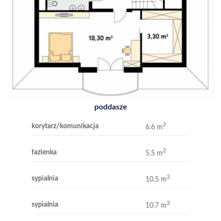
poddasze
2
korytarz/komunikacja
6.6 m
2
łazienka
5.5 m
2
sypialnia
10.5 m
2
sypialnia
10.7 m