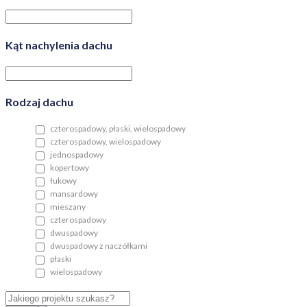
Kąt nachylenia dachu
Rodzaj dachu
czterospadowy, płaski, wielospadowy
czterospadowy, wielospadowy
jednospadowy
kopertowy
łukowy
mansardowy
mieszany
czterospadowy
dwuspadowy
dwuspadowy z naczółkami
płaski
wielospadowy