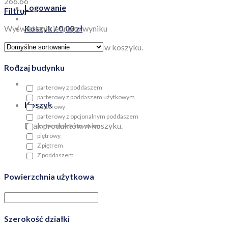
266.66
Logowanie
Filtruj
Wyświetlanie jednego wyniku
Koszyk /
0,00
zł
Brak produktów w koszyku.
Rodzaj budynku
parterowy z poddaszem
parterowy z poddaszem użytkowym
Koszyk
parterowy
parterowy z opcjonalnym poddaszem
Brak produktów w koszyku.
parterowy ze strychem
piętrowy
Z piętrem
Z poddaszem
Powierzchnia użytkowa
Szerokość działki