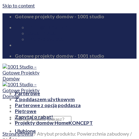
Skip to content
Gotowe projekty domów - 1001 studio
biuro@1001studio.pl
08:00 - 17:00
+48 726 328 388
Gotowe projekty domów - 1001 studio
Parterowe
Z poddaszem użytkowym
Parterowe z opcją poddasza
Piętrowe
Zapytaj o rabat!
Projekty domów HomeKONCEPT
Ulubione
Strona główna
/
Atrybut produktu: Powierzchnia zabudowy
/