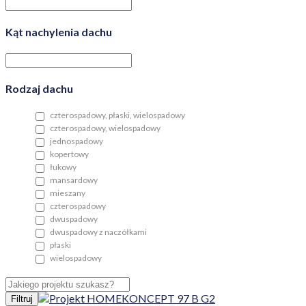
Kąt nachylenia dachu
Rodzaj dachu
czterospadowy, płaski, wielospadowy
czterospadowy, wielospadowy
jednospadowy
kopertowy
łukowy
mansardowy
mieszany
czterospadowy
dwuspadowy
dwuspadowy z naczółkami
płaski
wielospadowy
Filtruj