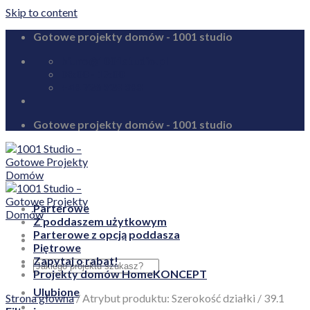
Skip to content
Gotowe projekty domów - 1001 studio
biuro@1001studio.pl
08:00 - 17:00
+48 726 328 388
Gotowe projekty domów - 1001 studio
Parterowe
Z poddaszem użytkowym
Parterowe z opcją poddasza
Piętrowe
Zapytaj o rabat!
Projekty domów HomeKONCEPT
Ulubione
Strona główna
/
Atrybut produktu: Szerokość działki
/
39.1