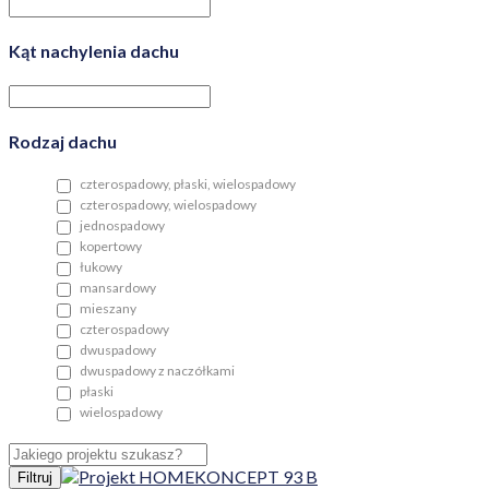
Kąt nachylenia dachu
Rodzaj dachu
czterospadowy, płaski, wielospadowy
czterospadowy, wielospadowy
jednospadowy
kopertowy
łukowy
mansardowy
mieszany
czterospadowy
dwuspadowy
dwuspadowy z naczółkami
płaski
wielospadowy
Filtruj