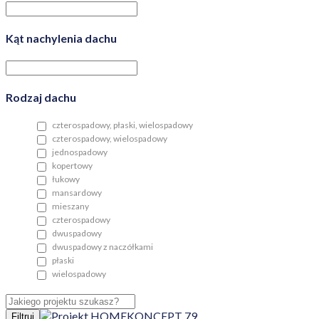
Kąt nachylenia dachu
Rodzaj dachu
czterospadowy, płaski, wielospadowy
czterospadowy, wielospadowy
jednospadowy
kopertowy
łukowy
mansardowy
mieszany
czterospadowy
dwuspadowy
dwuspadowy z naczółkami
płaski
wielospadowy
Filtruj