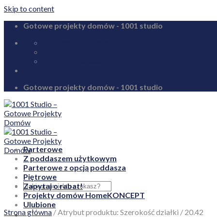
Skip to content
Gotowe projekty domów - 1001 studio
biuro@1001studio.pl
08:00 - 17:00
+48 726 328 388
Gotowe projekty domów - 1001 studio
Parterowe
Z poddaszem użytkowym
Parterowe z opcją poddasza
Piętrowe
Zapytaj o rabat!
Projekty domów HomeKONCEPT
Ulubione
Strona główna
/
Atrybut produktu: Szerokość działki
/
20.42