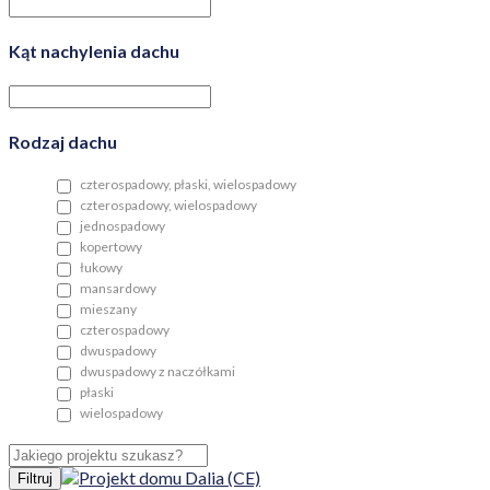
Kąt nachylenia dachu
Rodzaj dachu
czterospadowy, płaski, wielospadowy
czterospadowy, wielospadowy
jednospadowy
kopertowy
łukowy
mansardowy
mieszany
czterospadowy
dwuspadowy
dwuspadowy z naczółkami
płaski
wielospadowy
Filtruj