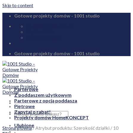
Skip to content
Gotowe projekty domów - 1001 studio
biuro@1001studio.pl
08:00 - 17:00
+48 726 328 388
Gotowe projekty domów - 1001 studio
Parterowe
Z poddaszem użytkowym
Parterowe z opcją poddasza
Piętrowe
Zapytaj o rabat!
Projekty domów HomeKONCEPT
Ulubione
Strona główna
/
Atrybut produktu: Szerokość działki
/
10