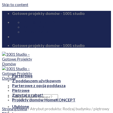
Skip to content
Gotowe projekty domów - 1001 studio
biuro@1001studio.pl
08:00 - 17:00
+48 726 328 388
Gotowe projekty domów - 1001 studio
Parterowe
Z poddaszem użytkowym
Parterowe z opcją poddasza
Piętrowe
Zapytaj o rabat!
Projekty domów HomeKONCEPT
Ulubione
Strona główna
/
Atrybut produktu: Rodzaj budynku
/
piętrowy