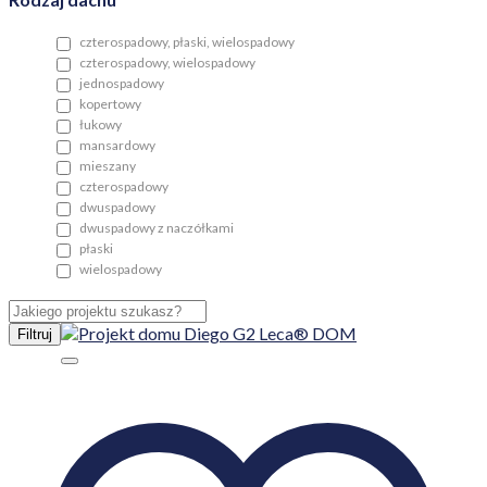
czterospadowy, płaski, wielospadowy
czterospadowy, wielospadowy
jednospadowy
kopertowy
łukowy
mansardowy
mieszany
czterospadowy
dwuspadowy
dwuspadowy z naczółkami
płaski
wielospadowy
Filtruj