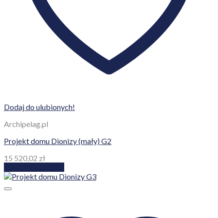
Dodaj do ulubionych!
Archipelag.pl
Projekt domu Dionizy (mały) G2
15 520,02
zł
Dodaj do koszyka