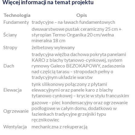
Więcej informacji na temat projektu
Technologia
Opis
Fundamenty
tradycyjne – na ławach fundamentowych
dwuwarstwowe pustak ceramiczny 25 cm +
Ściany
styropian Termo Organika 20 cm/wełna
mineralna 18 cm
Stropy
żelbetowy wylewany
tradycyjna więźba dachowa pokryta panelami
KARO z blachy tytanowo-cynkowej, system
Dach
rynnowy Galeco BEZOKAPOWY, zadaszenia
nad częścią tarasu – stropodach pełny o
tradycyjnym układzie warstw
tynk silikonowy połączony z płytami
Elewacja
elewacyjnymi oraz panele karo z blachy
tytanowo cynkowej – krycie w stylu francuskim
gazowe – piec kondensacyjny oraz ogrzewanie
podłogowe w całym domu, dodatkowo w
Ogrzewanie
łazienkach tradycyjne grzejniki typu
ręcznikowiec
Wentylacja
mechaniczna z rekuperacją