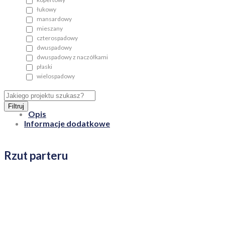
łukowy
mansardowy
mieszany
czterospadowy
dwuspadowy
dwuspadowy z naczółkami
płaski
wielospadowy
Filtruj
Opis
Informacje dodatkowe
Rzut parteru