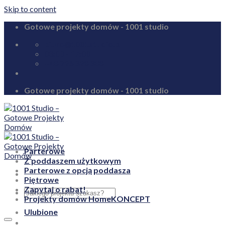
Skip to content
Gotowe projekty domów - 1001 studio
biuro@1001studio.pl
08:00 - 17:00
+48 726 328 388
Gotowe projekty domów - 1001 studio
Parterowe
Z poddaszem użytkowym
Parterowe z opcją poddasza
Piętrowe
Zapytaj o rabat!
Projekty domów HomeKONCEPT
Ulubione