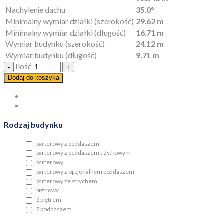
Nachylenie dachu
35.0°
Minimalny wymiar działki (szerokość)
29.62 m
Minimalny wymiar działki (długość)
16.71 m
Wymiar budynku (szerokość)
24.12 m
Wymiar budynku (długość)
9.71 m
Ilość
Dodaj do koszyka
Rodzaj budynku
parterowy z poddaszem
parterowy z poddaszem użytkowym
parterowy
parterowy z opcjonalnym poddaszem
parterowy ze strychem
piętrowy
Z piętrem
Z poddaszem