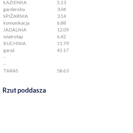
ŁAZIENKA
5.13
garderoba
3.04
SPIŻARNIA
3.14
komunikacja
6.88
JADALNIA
12.09
wiatrołap
6.42
KUCHNIA
11.79
garaż
41.17
–
–
TARAS
58.63
Rzut poddasza