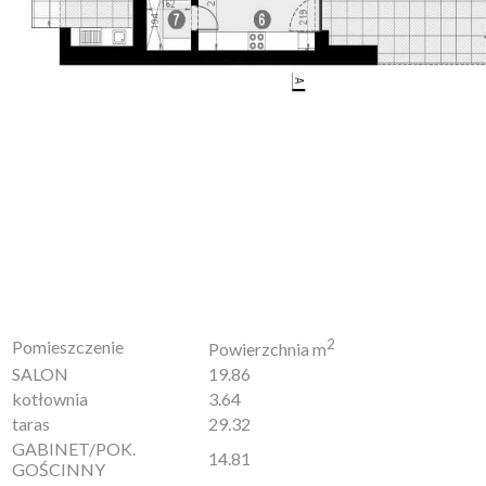
2
Pomieszczenie
Powierzchnia m
SALON
19.86
kotłownia
3.64
taras
29.32
GABINET/POK.
14.81
GOŚCINNY