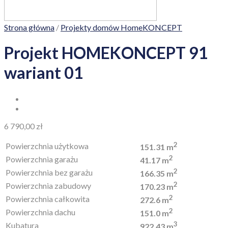
Strona główna
/
Projekty domów HomeKONCEPT
Projekt HOMEKONCEPT 91
wariant 01
6 790,00
zł
2
Powierzchnia użytkowa
151.31 m
2
Powierzchnia garażu
41.17 m
2
Powierzchnia bez garażu
166.35 m
2
Powierzchnia zabudowy
170.23 m
2
Powierzchnia całkowita
272.6 m
2
Powierzchnia dachu
151.0 m
3
Kubatura
922.43 m