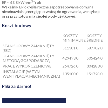
2
EP < 63.8 kWh/m
*rok
Wskaźnik EP określa roczne zapotrzebowanie domu na
nieodnawialną energię pierwotną do ogrzewania, wentylacji
oraz przygotowania ciepłej wody użytkowej.
Koszt budowy
KOSZTY
KOSZTY
MINIMALNE
ŚREDNIE
STAN SUROWY ZAMKNIĘTY
511301.0
587702.0
(SSZ)
STAN SUROWY ZAMKNIĘTY
429493.0
505424.0
METODĄ GOSPODARCZĄ
PRACE WYKOŃCZENIOWE
264726.0
304283.0
INSTALACJE (W TYM
135100.0
151798.0
WENTYLACJA MECHANICZNA)
Pliki za darmo!
ZAMÓW RYSUNEK SZCZEGÓŁOWY