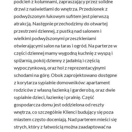
podcień z kolumnami, zapraszający przez solidne
drzwi z naświetlami do wnętrza. Przedsionek z
podwyższonym łukowym sufitem jest pierwszą
atrakcją. Następnie przechodzimy do otwartej
przestrzeni dziennej, z pustką nad salonem i
wielkimi podwyższonymi przeszkleniami
otwierającymi salon na taras i ogród. Na parterze w
części dziennej mamy wygodną kuchnię z wyspą i
spiżarnią, pokój dzienny z jadalnią i częścią
wypoczynkową, oraz hol z reprezentacyjnymi
schodami na górę. Obok zaprojektowano dostępne
z korytarza sypialnie domowników: apartament
rodziców z własną łazienką i garderobą, oraz dwie
sypialnie dzieci, łazienkę i pralnię. Część
gospodarcza domu jest oddzielona od reszty
wnętrza, co szczególnie Klienci budujący się poza
miastem często doceniają. Nad parterem mieści się
strych, który z łatwością można zaadaptować na