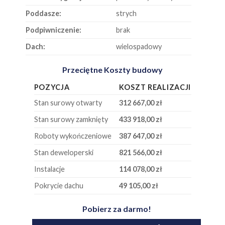
Poddasze:
strych
Podpiwniczenie:
brak
Dach:
wielospadowy
Przeciętne Koszty budowy
POZYCJA
KOSZT REALIZACJI
Stan surowy otwarty
312 667,00 zł
Stan surowy zamknięty
433 918,00 zł
Roboty wykończeniowe
387 647,00 zł
Stan deweloperski
821 566,00 zł
Instalacje
114 078,00 zł
Pokrycie dachu
49 105,00 zł
Pobierz za darmo!