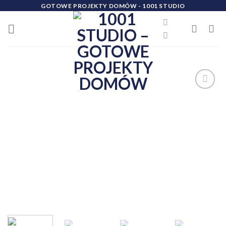
Skip
GOTOWE PROJEKTY DOMÓW - 1001 STUDIO
to
content
Dodaj
do
ulubionych!