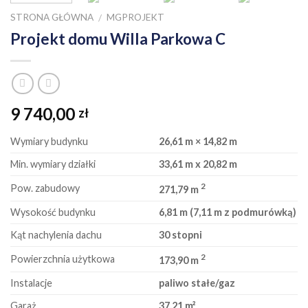
STRONA GŁÓWNA
MGPROJEKT
/
Projekt domu Willa Parkowa C
9 740,00
zł
Wymiary budynku
26,61 m × 14,82 m
Min. wymiary działki
33,61 m x 20,82 m
2
Pow. zabudowy
271,79 m
Wysokość budynku
6,81 m (7,11 m z podmurówką)
Kąt nachylenia dachu
30 stopni
2
Powierzchnia użytkowa
173,90 m
Instalacje
paliwo stałe/gaz
Garaż
37,21 m²