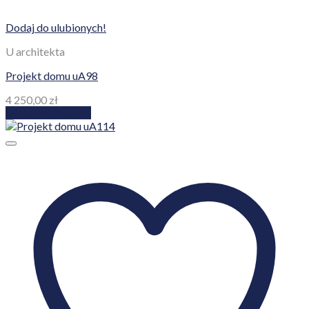
Dodaj do ulubionych!
U architekta
Projekt domu uA98
4 250,00
zł
Dodaj do koszyka