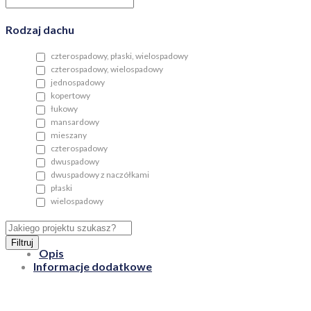
Rodzaj dachu
czterospadowy, płaski, wielospadowy
czterospadowy, wielospadowy
jednospadowy
kopertowy
łukowy
mansardowy
mieszany
czterospadowy
dwuspadowy
dwuspadowy z naczółkami
płaski
wielospadowy
Filtruj
Opis
Informacje dodatkowe