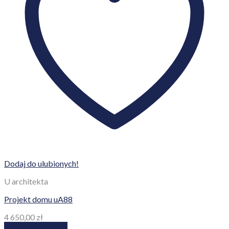
Dodaj do ulubionych!
U architekta
Projekt domu uA88
4 650,00
zł
Dodaj do koszyka