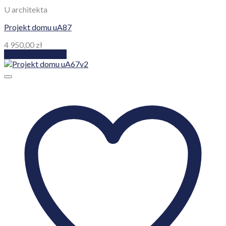
U architekta
Projekt domu uA87
4 950,00
zł
Dodaj do koszyka