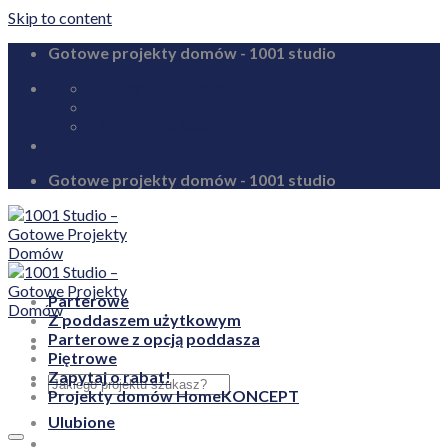
Skip to content
Gotowe projekty domów - 1001 studio
biuro@1001studio.pl
08:00 - 17:00
+48 726 328 388
Gotowe projekty domów - 1001 studio
Parterowe
Z poddaszem użytkowym
Parterowe z opcją poddasza
Piętrowe
Zapytaj o rabat!
Projekty domów HomeKONCEPT
Ulubione