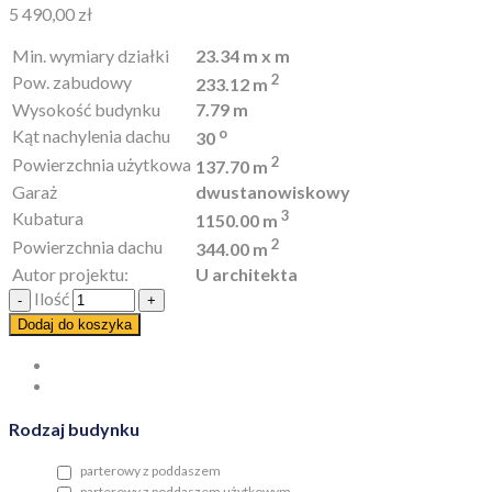
5 490,00
zł
Min. wymiary działki
23.34 m x m
2
Pow. zabudowy
233.12 m
Wysokość budynku
7.79 m
o
Kąt nachylenia dachu
30
2
Powierzchnia użytkowa
137.70 m
Garaż
dwustanowiskowy
3
Kubatura
1150.00 m
2
Powierzchnia dachu
344.00 m
Autor projektu:
U architekta
Ilość
Dodaj do koszyka
Rodzaj budynku
parterowy z poddaszem
parterowy z poddaszem użytkowym