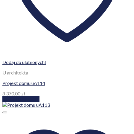
Dodaj do ulubionych!
U architekta
Projekt domu uA114
8 370,00
zł
Dodaj do koszyka