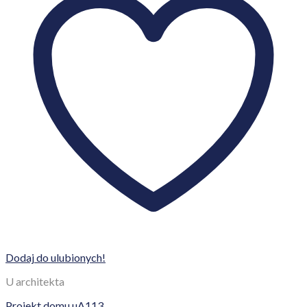
Dodaj do ulubionych!
U architekta
Projekt domu uA113