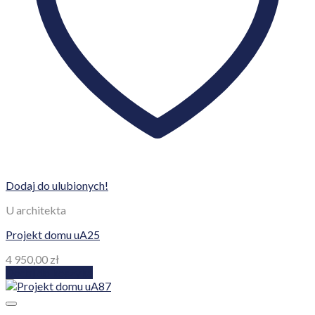
Dodaj do ulubionych!
U architekta
Projekt domu uA25
4 950,00
zł
Dodaj do koszyka