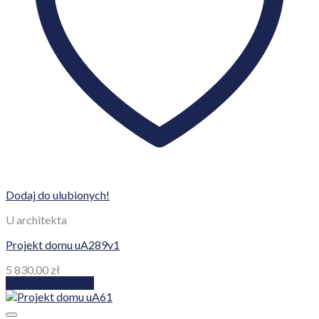
Dodaj do ulubionych!
U architekta
Projekt domu uA289v1
5 830,00
zł
Dodaj do koszyka