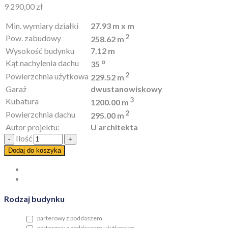
9 290,00
zł
Min. wymiary działki
27.93 m x m
2
Pow. zabudowy
258.62 m
Wysokość budynku
7.12 m
o
Kąt nachylenia dachu
35
2
Powierzchnia użytkowa
229.52 m
Garaż
dwustanowiskowy
3
Kubatura
1200.00 m
2
Powierzchnia dachu
295.00 m
Autor projektu:
U architekta
Ilość
Dodaj do koszyka
Rodzaj budynku
parterowy z poddaszem
parterowy z poddaszem użytkowym