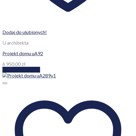
Dodaj do ulubionych!
U architekta
Projekt domu uA92
6 950,00
zł
Dodaj do koszyka