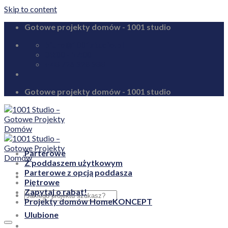
Skip to content
Gotowe projekty domów - 1001 studio
biuro@1001studio.pl
08:00 - 17:00
+48 726 328 388
Gotowe projekty domów - 1001 studio
Parterowe
Z poddaszem użytkowym
Parterowe z opcją poddasza
Piętrowe
Zapytaj o rabat!
Projekty domów HomeKONCEPT
Ulubione