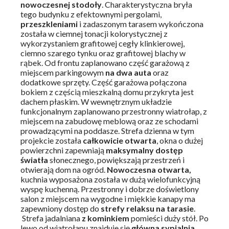
nowoczesnej stodoły
. Charakterystyczna bryła
tego budynku z efektownymi pergolami,
przeszkleniami
i zadaszonym tarasem wykończona
została w ciemnej tonacji kolorystycznej z
wykorzystaniem grafitowej cegły klinkierowej,
ciemno szarego tynku oraz grafitowej blachy w
rąbek. Od frontu zaplanowano część garażową z
miejscem parkingowym
na dwa auta
oraz
dodatkowe sprzęty. Część garażowa połączona
bokiem z częścią mieszkalną domu przykryta jest
dachem płaskim. W wewnętrznym układzie
funkcjonalnym zaplanowano przestronny wiatrołap, z
miejscem na zabudowę meblową oraz ze schodami
prowadzącymi na poddasze. Strefa dzienna w tym
projekcie została
całkowicie otwarta
, okna o dużej
powierzchni zapewniają
maksymalny dostęp
światła
słonecznego, powiększają przestrzeń i
otwierają dom na ogród.
Nowoczesna otwarta,
kuchnia wyposażona została w dużą wielofunkcyjną
wyspę kuchenną. Przestronny i dobrze doświetlony
salon z miejscem na wygodne i miękkie kanapy ma
zapewniony dostęp do
strefy relaksu na tarasie
.
Strefa jadalniana
z kominkiem
pomieści duży stół. Po
lewo od wiatrołapu znajduje się
główna sypialnia
,