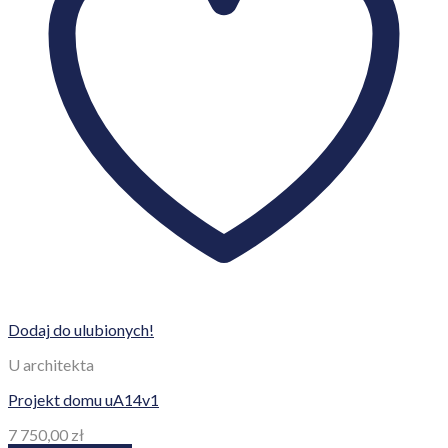
Dodaj do ulubionych!
U architekta
Projekt domu uA14v1
7 750,00
zł