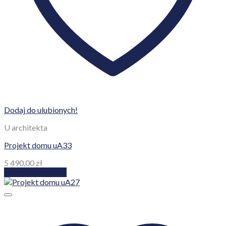
Dodaj do ulubionych!
U architekta
Projekt domu uA33
5 490,00
zł
Dodaj do koszyka