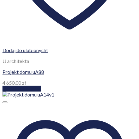
Dodaj do ulubionych!
U architekta
Projekt domu uA88
4 650,00
zł
Dodaj do koszyka