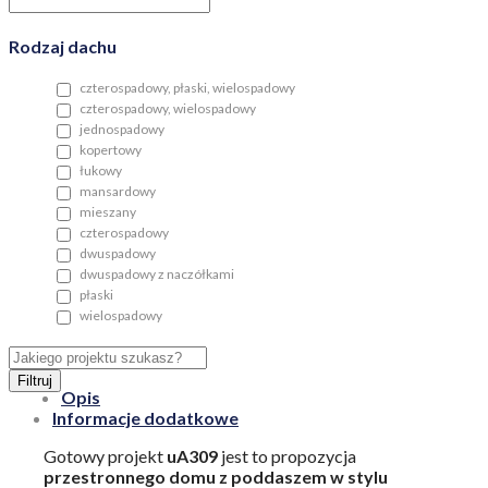
Rodzaj dachu
czterospadowy, płaski, wielospadowy
czterospadowy, wielospadowy
jednospadowy
kopertowy
łukowy
mansardowy
mieszany
czterospadowy
dwuspadowy
dwuspadowy z naczółkami
płaski
wielospadowy
Filtruj
Opis
Informacje dodatkowe
Gotowy projekt
uA309
jest to propozycja
przestronnego domu z poddaszem w stylu