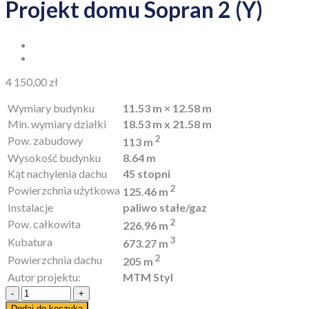
Projekt domu Sopran 2 (Y)
4 150,00
zł
Wymiary budynku
11.53 m × 12.58 m
Min. wymiary działki
18.53 m x 21.58 m
2
Pow. zabudowy
113 m
Wysokość budynku
8.64 m
Kąt nachylenia dachu
45 stopni
2
Powierzchnia użytkowa
125.46 m
Instalacje
paliwo stałe/gaz
2
Pow. całkowita
226.96 m
3
Kubatura
673.27 m
2
Powierzchnia dachu
205 m
Autor projektu:
MTM Styl
Ilość
Dodaj do koszyka