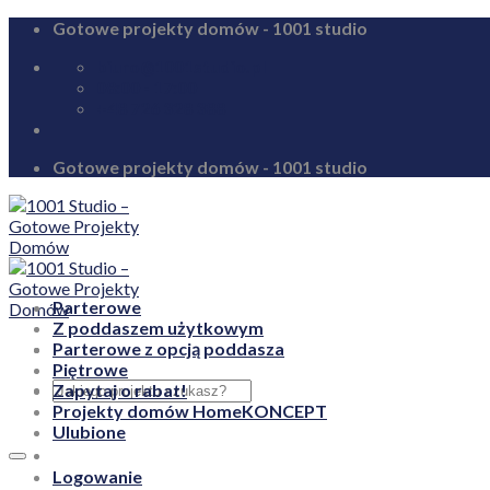
Skip
Gotowe projekty domów - 1001 studio
to
biuro@1001studio.pl
content
08:00 - 17:00
+48 726 328 388
Gotowe projekty domów - 1001 studio
Parterowe
Z poddaszem użytkowym
Parterowe z opcją poddasza
Piętrowe
Zapytaj o rabat!
Projekty domów HomeKONCEPT
Ulubione
Logowanie