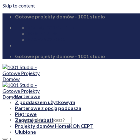
Skip to content
Gotowe projekty domów - 1001 studio
biuro@1001studio.pl
08:00 - 17:00
+48 726 328 388
Gotowe projekty domów - 1001 studio
Parterowe
Z poddaszem użytkowym
Parterowe z opcją poddasza
Piętrowe
Zapytaj o rabat!
Projekty domów HomeKONCEPT
Ulubione