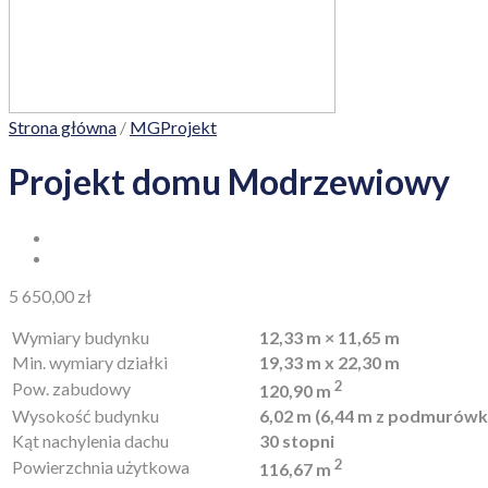
Strona główna
/
MGProjekt
Projekt domu Modrzewiowy
5 650,00
zł
Wymiary budynku
12,33 m × 11,65 m
Min. wymiary działki
19,33 m x 22,30 m
2
Pow. zabudowy
120,90 m
Wysokość budynku
6,02 m (6,44 m z podmurówk
Kąt nachylenia dachu
30 stopni
2
Powierzchnia użytkowa
116,67 m