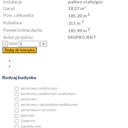
Instalacje
paliwo stałe/gaz
Garaż
18,27 m²
2
Pow. całkowita
185,20 m
3
Kubatura
311 m
2
Powierzchnia dachu
185,90 m
Autor projektu:
MGPROJEKT
Ilość
Dodaj do koszyka
Rodzaj budynku
parterowy z poddaszem
parterowy z poddaszem użytkowym
parterowy
parterowy z opcjonalnym poddaszem
parterowy ze strychem
piętrowy
Z piętrem
Z poddaszem