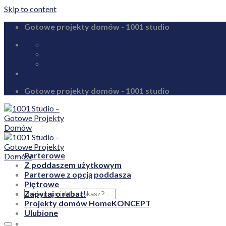
Skip to content
Gotowe projekty domów - 1001 studio
biuro@1001studio.pl
08:00 - 17:00
+48 726 328 388
Gotowe projekty domów - 1001 studio
Parterowe
Z poddaszem użytkowym
Parterowe z opcją poddasza
Piętrowe
Zapytaj o rabat!
Projekty domów HomeKONCEPT
Ulubione