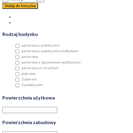
Dodaj do koszyka
Rodzaj budynku
parterowy z poddaszem
parterowy z poddaszem użytkowym
parterowy
parterowy z opcjonalnym poddaszem
parterowy ze strychem
piętrowy
Z piętrem
Z poddaszem
Powierzchnia użytkowa
Powierzchnia zabudowy