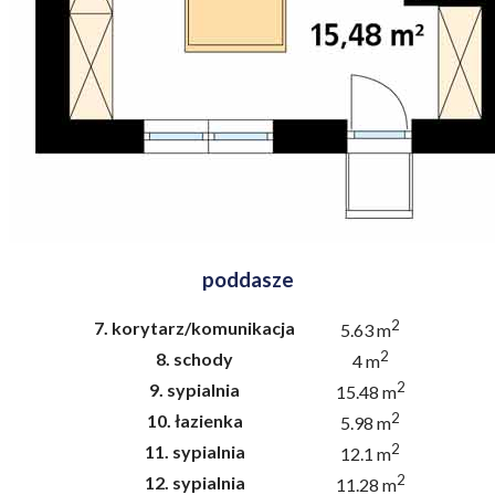
poddasze
2
7.
korytarz/komunikacja
5.63 m
2
8.
schody
4 m
2
9.
sypialnia
15.48 m
2
10.
łazienka
5.98 m
2
11.
sypialnia
12.1 m
2
12.
sypialnia
11.28 m