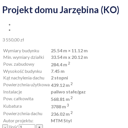
Projekt domu Jarzębina (KO)
3 550,00
zł
Wymiary budynku
25.54 m × 11.12 m
Min. wymiary działki
33.54 m x 20.12 m
2
Pow. zabudowy
284.4 m
Wysokość budynku
7.45 m
Kąt nachylenia dachu
2 stopni
2
Powierzchnia użytkowa
439.12 m
Instalacje
paliwo stałe/gaz
2
Pow. całkowita
568.81 m
3
Kubatura
3788 m
2
Powierzchnia dachu
236.02 m
Autor projektu:
MTM Styl
Ilość