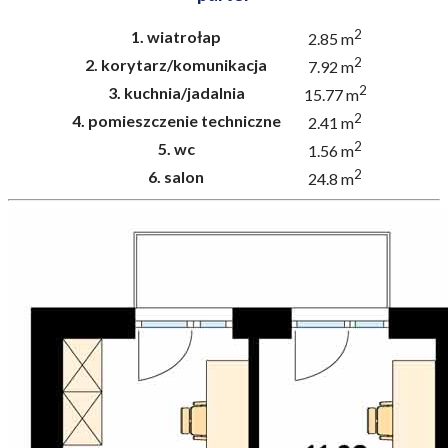
2
1.
wiatrołap
2.85 m
2
2.
korytarz/komunikacja
7.92 m
2
3.
kuchnia/jadalnia
15.77 m
2
4.
pomieszczenie techniczne
2.41 m
2
5.
wc
1.56 m
2
6.
salon
24.8 m