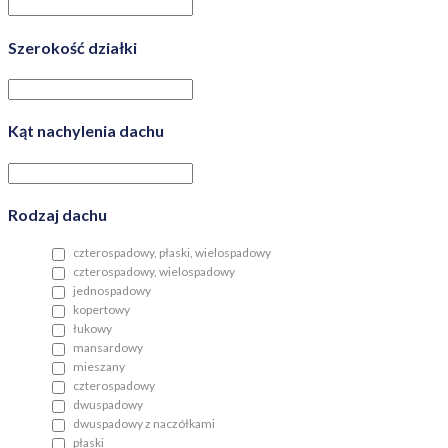
Szerokość działki
Kąt nachylenia dachu
Rodzaj dachu
czterospadowy, płaski, wielospadowy
czterospadowy, wielospadowy
jednospadowy
kopertowy
łukowy
mansardowy
mieszany
czterospadowy
dwuspadowy
dwuspadowy z naczółkami
płaski