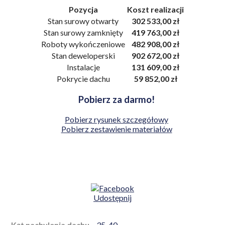
Pozycja
Koszt realizacji
Stan surowy otwarty
302 533,00 zł
Stan surowy zamknięty
419 763,00 zł
Roboty wykończeniowe
482 908,00 zł
Stan deweloperski
902 672,00 zł
Instalacje
131 609,00 zł
Pokrycie dachu
59 852,00 zł
Pobierz za darmo!
Pobierz rysunek szczegółowy
Pobierz zestawienie materiałów
Udostępnij
Kąt nachylenia dachu
35
,
40