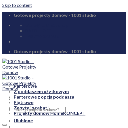
Skip to content
Gotowe projekty domów - 1001 studio
biuro@1001studio.pl
08:00 - 17:00
+48 726 328 388
Gotowe projekty domów - 1001 studio
Parterowe
Z poddaszem użytkowym
Parterowe z opcją poddasza
Piętrowe
Zapytaj o rabat!
Projekty domów HomeKONCEPT
Ulubione