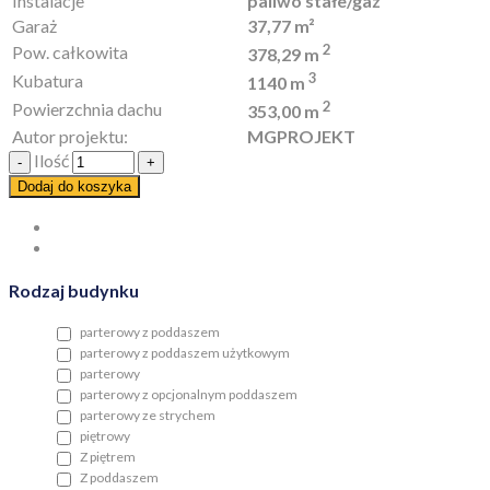
Instalacje
paliwo stałe/gaz
Garaż
37,77 m²
2
Pow. całkowita
378,29 m
3
Kubatura
1140 m
2
Powierzchnia dachu
353,00 m
Autor projektu:
MGPROJEKT
Ilość
Dodaj do koszyka
Rodzaj budynku
parterowy z poddaszem
parterowy z poddaszem użytkowym
parterowy
parterowy z opcjonalnym poddaszem
parterowy ze strychem
piętrowy
Z piętrem
Z poddaszem