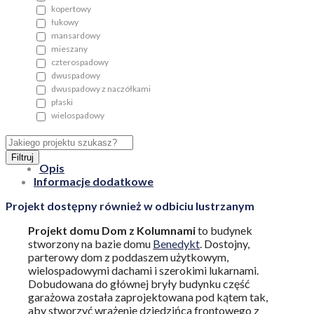
kopertowy
łukowy
mansardowy
mieszany
czterospadowy
dwuspadowy
dwuspadowy z naczółkami
płaski
wielospadowy
Filtruj
Opis
Informacje dodatkowe
Projekt dostępny również w odbiciu lustrzanym
Projekt domu Dom z Kolumnami
to budynek
stworzony na bazie domu
Benedykt
. Dostojny,
parterowy dom z poddaszem użytkowym,
wielospadowymi dachami i szerokimi lukarnami.
Dobudowana do głównej bryły budynku część
garażowa została zaprojektowana pod kątem tak,
aby stworzyć wrażenie dziedzińca frontowego z