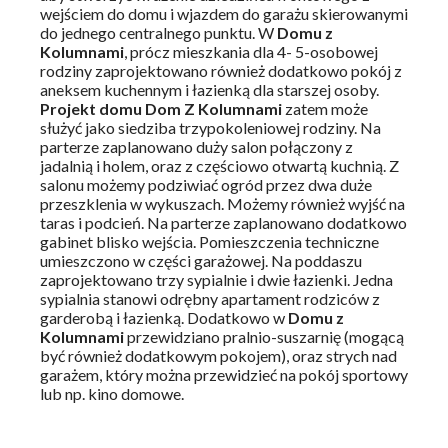
wejściem do domu i wjazdem do garażu skierowanymi
do jednego centralnego punktu. W
Domu z
Kolumnami
, prócz mieszkania dla 4- 5-osobowej
rodziny zaprojektowano również dodatkowo pokój z
aneksem kuchennym i łazienką dla starszej osoby.
Projekt domu Dom Z Kolumnami
zatem może
służyć jako siedziba trzypokoleniowej rodziny. Na
parterze zaplanowano duży salon połączony z
jadalnią i holem, oraz z częściowo otwartą kuchnią. Z
salonu możemy podziwiać ogród przez dwa duże
przeszklenia w wykuszach. Możemy również wyjść na
taras i podcień. Na parterze zaplanowano dodatkowo
gabinet blisko wejścia. Pomieszczenia techniczne
umieszczono w części garażowej. Na poddaszu
zaprojektowano trzy sypialnie i dwie łazienki. Jedna
sypialnia stanowi odrębny apartament rodziców z
garderobą i łazienką. Dodatkowo w
Domu z
Kolumnami
przewidziano pralnio-suszarnię (mogącą
być również dodatkowym pokojem), oraz strych nad
garażem, który można przewidzieć na pokój sportowy
lub np. kino domowe.