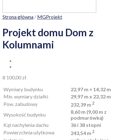
Strona główna
/
MGProjekt
Projekt domu Dom z
Kolumnami
8 100,00
zł
Wymiary budynku
22,97 m × 14,32 m
Min. wymiary działki
29,97 m x 22,32 m
2
Pow. zabudowy
232,39 m
8,60 m (9,00 m z
Wysokość budynku
podmurówką)
Kąt nachylenia dachu
36 i 38 stopni
2
Powierzchnia użytkowa
243,54 m